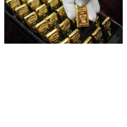
Фото: ӨзА
季度报告显示，哈萨克斯坦国家银行黄金储备增加了15吨。
波兰是2026年第二季度最大的黄金买家。该国在2026年第
二季度增加了51吨黄金储备。
中国购买了33吨黄金，乌兹别克斯坦购买了16吨，哈萨克
斯坦购买了15吨。约旦和捷克共和国的中央银行也分别增加
了6吨黄金储备。
全球各国央行在第二季度共购买了约289吨黄金，比2025年
同期增长了62%。去年同期，黄金购买量约为178吨。