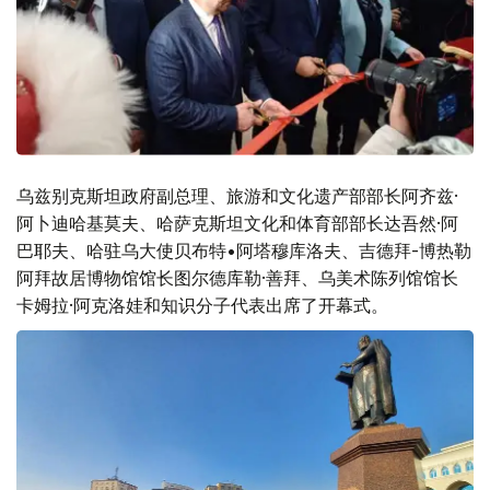
乌兹别克斯坦政府副总理、旅游和文化遗产部部长阿齐兹·
阿卜迪哈基莫夫、哈萨克斯坦文化和体育部部长达吾然·阿
巴耶夫、哈驻乌大使贝布特•阿塔穆库洛夫、吉德拜-博热勒
阿拜故居博物馆馆长图尔德库勒·善拜、乌美术陈列馆馆长
卡姆拉·阿克洛娃和知识分子代表出席了开幕式。