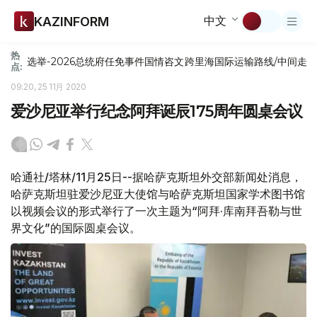
中文
KAZINFORM
热
选举-2026
总统府
任免
事件
国情咨文
跨里海国际运输路线/中间走
点:
09:20, 25 11月 2020
爱沙尼亚举行纪念阿拜诞辰175周年圆桌会议
哈通社/塔林/11月25日--据哈萨克斯坦外交部新闻处消息，
哈萨克斯坦驻爱沙尼亚大使馆与哈萨克斯坦国家学术图书馆
以视频会议的形式举行了一次主题为“阿拜·库南拜吾勒与世
界文化”的国际圆桌会议。