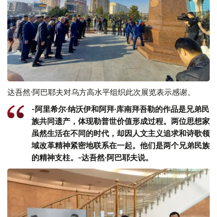
达吾然·阿巴耶夫对乌方高水平组织此次展览表示感谢。
-阿里希尔·纳沃伊和阿拜·库南拜吾勒的作品是兄弟民
族共同遗产，体现勒普世价值形成过程。两位思想家
虽然生活在不同的时代，却因人文主义追求和诗歌领
域改革精神紧密地联系在一起。他们是两个兄弟民族
的精神支柱。-达吾然·阿巴耶夫说。