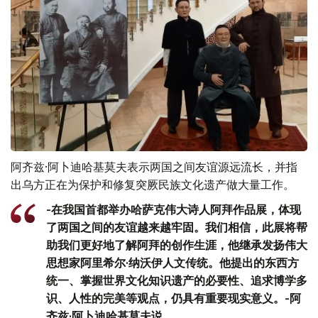
阿齐兹·阿卜迪哈基莫夫表示两国之间友谊源远流长，并指
出乌方正在为保护和修复突厥民族文化遗产做大量工作。
-在我国首都举办哈萨克伟大诗人阿拜作品展，体现
了两国之间的友谊越来越牢固。我们相信，此展将帮
助我们更好地了解阿拜的创作生涯，他继承发扬伟大
思想家阿里希尔·纳沃伊人文传统。他提出的东西方
统一、掌握世界文化知识遗产的必要性、追求博学多
识、人性的完美等观点，仍具有重要现实意义。-阿
齐兹·阿卜迪哈基莫夫说。