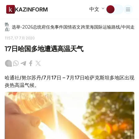
中文
KAZINFORM
热
选举-2026
总统府
任免
事件
国情咨文
跨里海国际运输路线/中间走
点:
11:57, 17 7月 2020
17日哈国多地遭遇高温天气
哈通社/努尔苏丹/7月17日 – 7月17日哈萨克斯坦多地区出现
炎热高温气候。