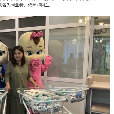
取名为阿亚特、依萨和阿兰。