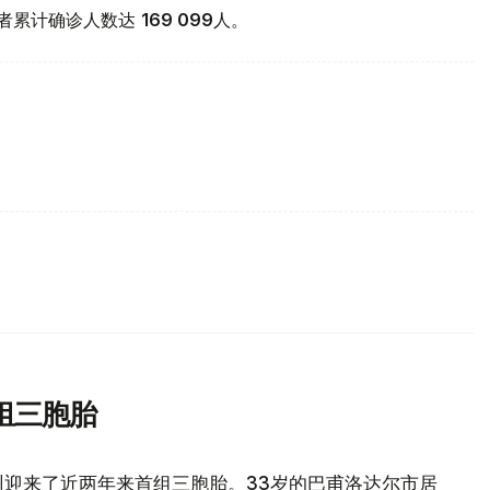
9患者累计确诊人数达
169 099
人。
组三胞胎
州迎来了近两年来首组三胞胎。33岁的巴甫洛达尔市居