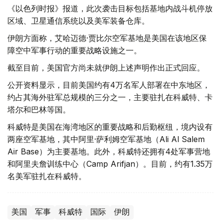
《以色列时报》报道，此次袭击目标包括基地内战斗机停放
区域、卫星通信系统以及美军装备仓库。
伊朗方面称，艾哈迈德·贾比尔空军基地是美国在该地区保
障空中军事行动的重要战略设施之一。
截至目前，美国官方尚未就伊朗上述声明作出正式回应。
公开资料显示，目前美国约有4万名军人部署在中东地区，
约占其海外驻军总规模的三分之一，主要驻扎在科威特、卡
塔尔和巴林等国。
科威特是美国在海湾地区的重要战略和后勤枢纽，境内设有
两座空军基地，其中阿里·萨利姆空军基地（Ali Al Salem
Air Base）为主要基地。此外，科威特还拥有4处军事营地
和阿里夫詹训练中心（Camp Arifjan）。目前，约有1.35万
名美军驻扎在科威特。
美国
军事
科威特
国际
伊朗