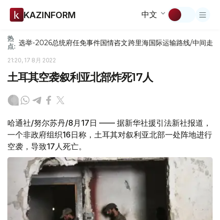
中文
KAZINFORM
热
选举-2026
总统府
任免
事件
国情咨文
跨里海国际运输路线/中间走
点:
21:20, 17 8月 2022
土耳其空袭叙利亚北部炸死17人
哈通社/努尔苏丹/8月17日 —— 据新华社援引法新社报道，
一个非政府组织16日称，土耳其对叙利亚北部一处阵地进行
空袭，导致17人死亡。