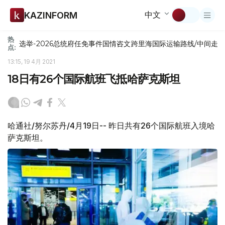
中文
KAZINFORM
热
选举-2026
总统府
任免
事件
国情咨文
跨里海国际运输路线/中间走
点:
13:15, 19 4月 2021
18日有26个国际航班飞抵哈萨克斯坦
哈通社/努尔苏丹/4月19日-- 昨日共有26个国际航班入境哈
萨克斯坦。