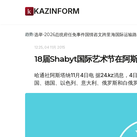
KAZINFORM
选举-2026
总统府
任免
事件
国情咨文
跨里海国际运输路
趋势:
12:25, 04 11月 2015
18届Shabyt国际艺术节在
哈通社阿斯塔纳11月4日电 据24.kz消息，
国、德国、以色列、意大利、俄罗斯和白俄罗