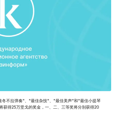
冬不拉弹奏"、"最佳杂技"、"最佳美声"和"最佳小提琴
奖将获得25万坚戈的奖金，一、二、三等奖将分别获得20
）