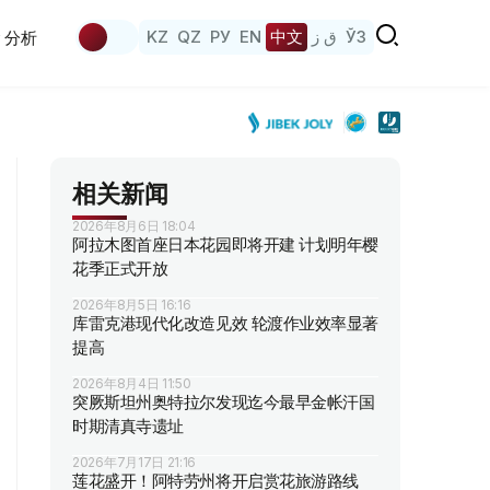
KZ
QZ
РУ
EN
中文
ق ز
ЎЗ
分析
相关新闻
2026年8月6日 18:04
阿拉木图首座日本花园即将开建 计划明年樱
花季正式开放
2026年8月5日 16:16
库雷克港现代化改造见效 轮渡作业效率显著
提高
2026年8月4日 11:50
突厥斯坦州奥特拉尔发现迄今最早金帐汗国
时期清真寺遗址
2026年7月17日 21:16
莲花盛开！阿特劳州将开启赏花旅游路线