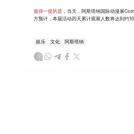
值得一提的是
，当天，阿斯塔纳国际动漫展Comi
方预计，本届活动四天累计观展人数将达到约1
娱乐
文化
阿斯塔纳
叶尔兰 马赞
编译
12:54, 06 8月 2026
阿斯塔纳动漫展开幕 预计四天