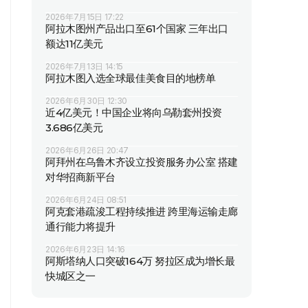
2026年7月15日 17:22
阿拉木图州产品出口至61个国家 三年出口
额达11亿美元
2026年7月13日 14:15
阿拉木图入选全球最佳美食目的地榜单
2026年6月30日 12:30
近4亿美元！中国企业将向乌勒套州投资
3.686亿美元
2026年6月26日 20:47
阿拜州在乌鲁木齐设立投资服务办公室 搭建
对华招商新平台
2026年6月24日 08:51
阿克套港疏浚工程持续推进 跨里海运输走廊
通行能力将提升
2026年6月23日 14:16
阿斯塔纳人口突破164万 努拉区成为增长最
快城区之一