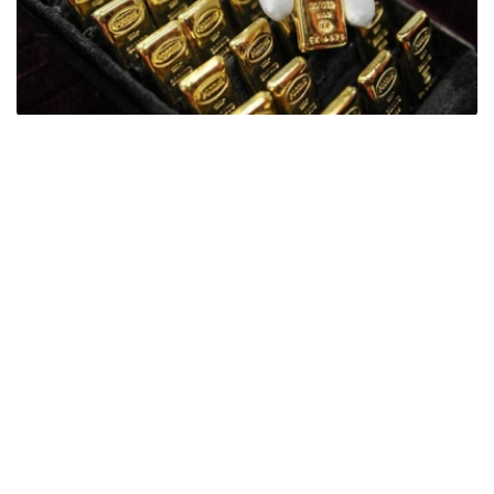
Фото: ӨзА
季度报告显示，哈萨克斯坦国家银行黄金储备增加了15吨。
波兰是2026年第二季度最大的黄金买家。该国在2026年第
二季度增加了51吨黄金储备。
中国购买了33吨黄金，乌兹别克斯坦购买了16吨，哈萨克
斯坦购买了15吨。约旦和捷克共和国的中央银行也分别增加
了6吨黄金储备。
全球各国央行在第二季度共购买了约289吨黄金，比2025年
同期增长了62%。去年同期，黄金购买量约为178吨。
世界黄金协会称，黄金需求的增长受到地缘政治不确定性、
本季度贵金属价格下跌，以及各国寻求国际储备多元化等因