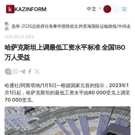
中文
KAZINFORM
热
选举-2026
总统府
任免
事件
国情咨文
跨里海国际运输路线/中间走
点:
10:51, 05 1月 2023
哈萨克斯坦上调最低工资水平标准 全国180
万人受益
哈通社/阿斯塔纳/1月5日--根据国家元首的指示，2023年1
月1日起，哈萨克斯坦的最低工资水平由60 000坚戈上调至
70 000坚戈。