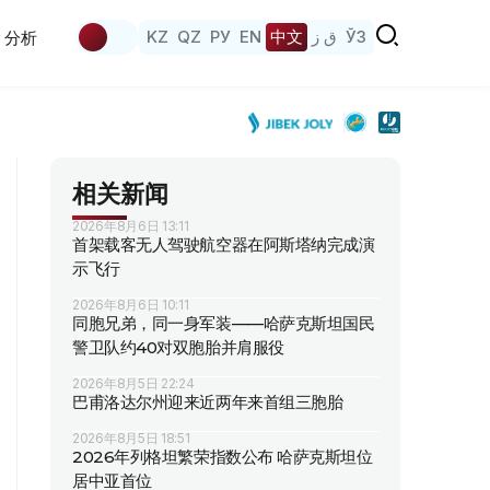
KZ
QZ
РУ
EN
中文
ق ز
ЎЗ
分析
相关新闻
2026年8月6日 13:11
首架载客无人驾驶航空器在阿斯塔纳完成演
示飞行
2026年8月6日 10:11
同胞兄弟，同一身军装——哈萨克斯坦国民
警卫队约40对双胞胎并肩服役
2026年8月5日 22:24
巴甫洛达尔州迎来近两年来首组三胞胎
2026年8月5日 18:51
2026年列格坦繁荣指数公布 哈萨克斯坦位
居中亚首位