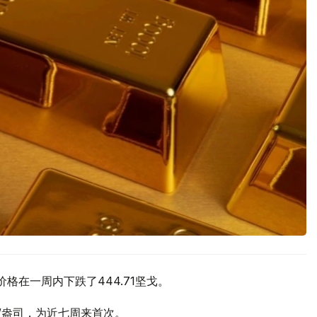
价格在一周内下跌了444.71坚戈。
元/盎司，为近七周来首次。