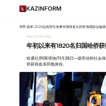
KAZINFORM
选举-2026
总统府
任免
事件
国情咨文
跨里海国际运输路
趋势:
09:51, 28 11月 2022
年初以来有1820名归国哈侨
哈通社/阿斯塔纳/11月28日--据劳动和社会保
侨获得血亲同胞身份。