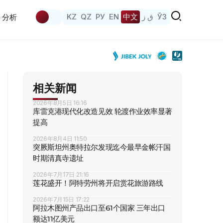
KZ
QZ
РУ
EN
中文
ق ز
ЎЗ
分析
相关新闻
2026年8月5日 16:16
库雷克港现代化改造见效 轮渡作业效率显著
提高
2026年8月4日 11:50
突厥斯坦州奥特拉尔发现迄今最早金帐汗国
时期清真寺遗址
2026年7月17日 21:16
莲花盛开！阿特劳州将开启赏花旅游路线
2026年7月15日 17:22
阿拉木图州产品出口至61个国家 三年出口
额达11亿美元