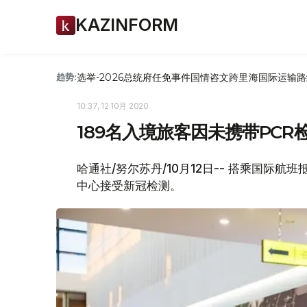
KAZINFORM
选举-2026
总统府
任免
事件
国情咨文
跨里海国际运输路
趋势:
10:37, 12 10月 2020
189名入境旅客因未携带PCR
哈通社/努尔苏丹/10月12日-- 搭乘国际
中心接受新冠检测。