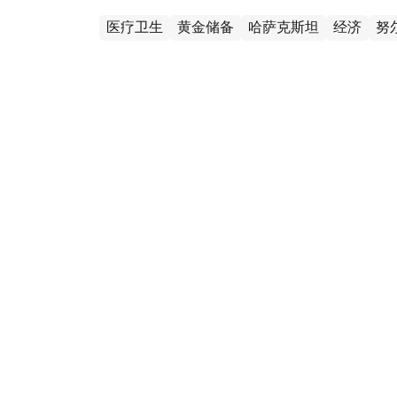
医疗卫生
黄金储备
哈萨克斯坦
经济
努
без автора
编译
15:35, 23 8月 2022
罗马教宗将在努尔苏丹市主持
哈通社/努尔苏丹/8月23日--罗马教宗将