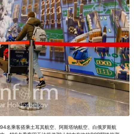
294名乘客搭乘土耳其航空、阿斯塔纳航空、白俄罗斯航