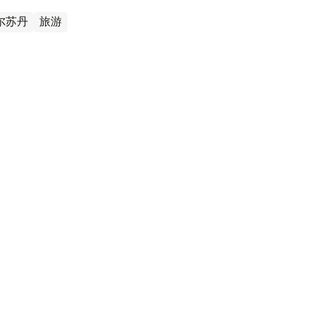
尔苏丹
旅游
户外宗教仪式
在哈国首都主持户外宗教仪式。