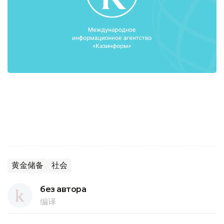
黄金储备
社会
без автора
编译