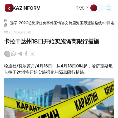
中文
KAZINFORM
热
选举-2026
总统府
任免
事件
国情咨文
跨里海国际运输路线/中间走
点:
09:20, 16 4月 2020
卡拉干达州18日开始实施隔离限行措施
哈通社/努尔苏丹/4月16日 – 从4月18日0时起，哈萨克斯坦
卡拉干达州将开始实施强化的隔离限行措施。