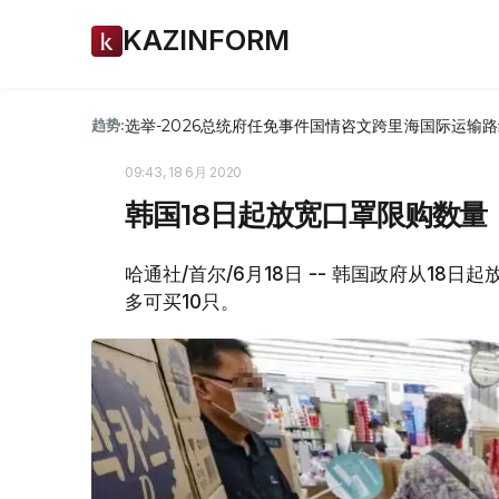
KAZINFORM
选举-2026
总统府
任免
事件
国情咨文
跨里海国际运输路
趋势:
09:43, 18 6月 2020
韩国18日起放宽口罩限购数量
哈通社/首尔/6月18日 -- 韩国政府从1
多可买10只。