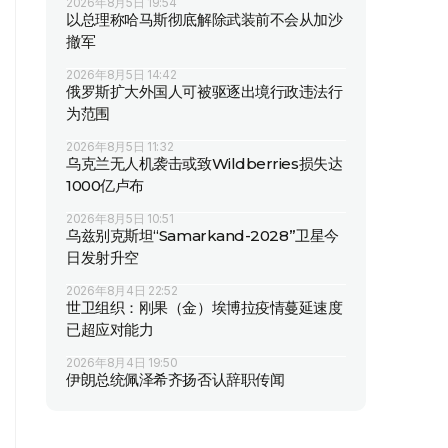
2026年8月5日 19:54
以总理称哈马斯彻底解除武装前不会从加沙
撤军
2026年8月5日 14:42
俄罗斯扩大外国人可被驱逐出境行政违法行
为范围
2026年8月5日 11:32
乌克兰无人机袭击或致Wildberries损失达
1000亿卢布
2026年8月5日 10:51
乌兹别克斯坦“Samarkand-2028”卫星今
日发射升空
2026年8月4日 22:52
世卫组织：刚果（金）埃博拉疫情蔓延速度
已超应对能力
2026年8月4日 19:50
伊朗总统佩泽希齐扬否认辞职传闻