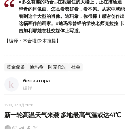
«多么有趣的巧合...在我居住的大楼上，正在描绘迪
玛希的肖像画。怎么看都好看，看不累。从家中就能
看到这个大型的肖像。迪玛希，你很棒！感谢创作出
这幅画作的画家。»迪玛希曾经的学校老师克拉拉·卡
吉加利耶娃在社交媒体上写道。
【编译：木合塔尔·木拉提】
黄金储备
迪玛希
阿克托别
社会
без автора
编译
15:13, 07 8月 2026
新一轮高温天气来袭 多地最高气温或达41℃