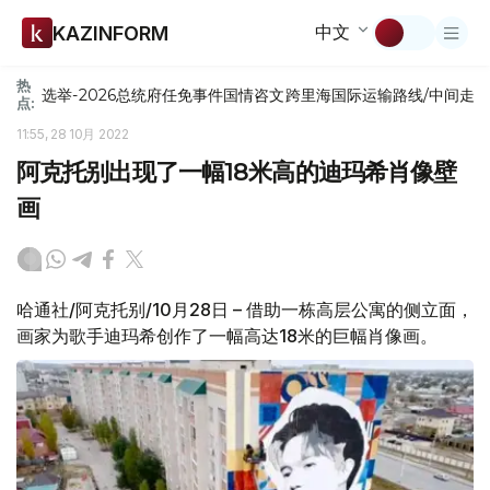
中文
KAZINFORM
热
选举-2026
总统府
任免
事件
国情咨文
跨里海国际运输路线/中间走
点:
11:55, 28 10月 2022
阿克托别出现了一幅18米高的迪玛希肖像壁
画
哈通社/阿克托别/10月28日 – 借助一栋高层公寓的侧立面，
画家为歌手迪玛希创作了一幅高达18米的巨幅肖像画。