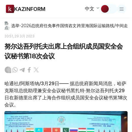
中文
KAZINFORM
热
选举-2026
总统府
任免
事件
国情咨文
跨里海国际运输路线/中间走
点:
20:51, 29 3月 2023
努尔达吾列托夫出席上合组织成员国安全会
议秘书第18次会议
哈通社/阿斯塔纳/3月29日—— 据总统府新闻局消息，哈萨
克斯坦总统助理兼安全会议秘书黑扎特·努尔达吾列托夫29
日在新德里出席了上海合作组织成员国安全会议秘书第18次
会议。