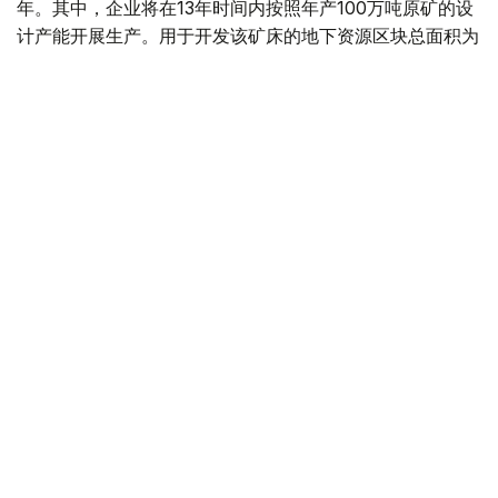
年。其中，企业将在13年时间内按照年产100万吨原矿的设
计产能开展生产。用于开发该矿床的地下资源区块总面积为
4.499平方公里。
“矿山总体生产能力确定为年产100万吨，之后产量
将逐步下降。根据设计阶段确定的矿产储量，矿山使
用年限为16年。其中，自按照设计产能（年产100万
吨）启动采矿作业之日起，矿山将运行13年。”文件
指出。
值得一提的是，矿产开采计划于2028年启动。在此之前，
项目方计划建设用于加工开采矿石的选矿厂，同时开展为期
一年的矿山基建工程和矿山准备工程。正式开始采矿后，这
些工作还将与矿山生产同步进行。
“采用地下开采方式时，剥离工作分为矿山基建工程
和矿山准备工程。在阿克索兰矿床开始采矿前，将在
2027年集中开展为期一年的矿山基建和准备工作。
此后，这些工作将与采矿生产同步进行。矿山准备工
程包括揭露矿体和矿石开采等工作。矿产开采将于