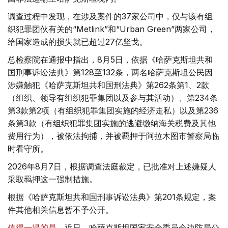
调查过程中发现，在涉及案件的37家公司中，仅与该有组
织犯罪团伙有关的“Metlink”和“Urban Green”两家公司，
给国家造成的损失就已超过27亿坚戈。
总检察院在通报中指出，8月5日，依据《哈萨克斯坦共和
国刑事诉讼法典》第128至132条，两名哈萨克斯坦公民因
涉嫌触犯《哈萨克斯坦共和国刑法典》第262条第1、2款
（组织、领导有组织犯罪集团以及参与其活动）、第234条
第3款第2项（有组织犯罪集团实施的经济走私）以及第236
条第3款（有组织犯罪集团实施的逃避缴纳海关税费及其他
费用行为），被依法拘捕，并被羁押于阿拉木图市警察局临
时看守所。
2026年8月7日，根据调查法庭裁定，已批准对上述嫌疑人
采取羁押这一强制措施。
根据《哈萨克斯坦共和国刑事诉讼法典》第201条规定，案
件其他相关信息暂不予公开。
值得一提的是
，近日，哈萨克斯坦国家安全委员会边防局公