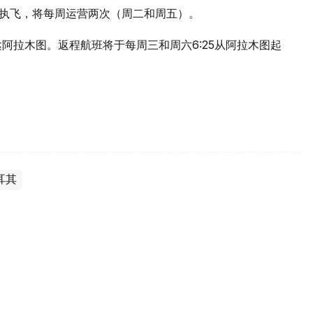
00客机执飞，将每周运营两次（周二和周五）。
抵达阿拉木图。返程航班将于每周三和周六6:25从阿拉木图起
耳其