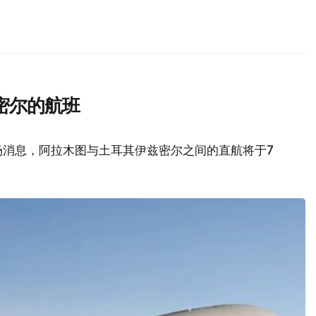
密尔的航班
场消息，阿拉木图与土耳其伊兹密尔之间的直航将于7