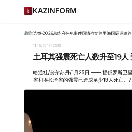
KAZINFORM
选举-2026
总统府
任免
事件
国情咨文
跨里海国际运输路
趋势:
11:45, 25 1月 2020
土耳其强震死亡人数升至19人 
哈通社/努尔苏丹/1月25日 —— 据俄罗
省和埃拉泽省的强震已造成至少19人死亡、7