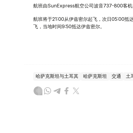
航班由SunExpress航空公司波音737-8
航班将于21:00从伊兹密尔起飞，次日05:00
飞，当地时间9:50抵达伊兹密尔。
哈萨克斯坦与土耳其
哈萨克斯坦
交通
土
木合塔尔 哈力木拉
编译