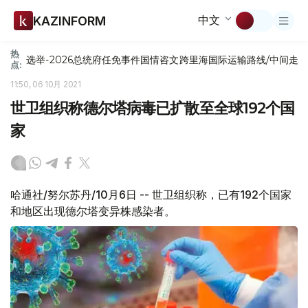
中文
KAZINFORM
热
选举-2026
总统府
任免
事件
国情咨文
跨里海国际运输路线/中间走
点:
11:50, 06 10月 2021
世卫组织称德尔塔病毒已扩散至全球192个国
家
哈通社/努尔苏丹/10月6日 -- 世卫组织称，已有192个国家
和地区出现德尔塔变异株感染者。