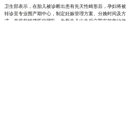
卫生部表示，在胎儿被诊断出患有先天性畸形后，孕妇将被
转诊至专业围产期中心，制定妊娠管理方案、分娩时间及方
式，并提前组建医疗团队，为新生儿出生后立即实施救治做
好准备。
目前，现代产前诊断技术可在孕18至20周发现多种先天性
疾病，为新生儿出生后尽早接受手术治疗创造条件。
自2025年8月起，哈萨克斯坦实施“Аналар саулығы”（母
亲健康）孕前健康计划，目前项目覆盖率已达54%，女性
可免费接受10项基础检查。
自2024年以来，全国胎儿保护中心设立“一日诊疗门诊”，
使产前筛查覆盖率提高10%，先天性疾病检出率提高12%，
儿童残疾率下降8%。
哈萨克斯坦还积极发展胎儿外科技术，在阿斯塔纳和阿拉木
图专业医疗中心开展部分胎儿宫内手术，目前已完成39例
相关手术。
目前，全国约三分之一的新生儿手术采用微创方式实施。自