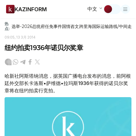
中文
KAZINFORM
热
选举-2026
总统府
任免
事件
国情咨文
跨里海国际运输路线/中间走
点:
09:05, 13 3月 2014
纽约拍卖1936年诺贝尔奖章
哈新社阿斯塔纳消息，据英国广播电台发布的消息，前阿根
廷外交部长卡洛斯•萨维德•拉玛斯1936年获得的诺贝尔奖
章将在纽约拍卖行竞拍。