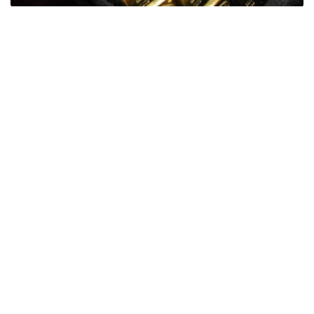
Фото: ӨзА
季度报告显示，哈萨克斯坦国家银行黄金储备增加了15吨。
波兰是2026年第二季度最大的黄金买家。该国在2026年第
二季度增加了51吨黄金储备。
中国购买了33吨黄金，乌兹别克斯坦购买了16吨，哈萨克
斯坦购买了15吨。约旦和捷克共和国的中央银行也分别增加
了6吨黄金储备。
全球各国央行在第二季度共购买了约289吨黄金，比2025年
同期增长了62%。去年同期，黄金购买量约为178吨。
世界黄金协会称，黄金需求的增长受到地缘政治不确定性、
本季度贵金属价格下跌，以及各国寻求国际储备多元化等因
素的影响。
根据该协会进行的一项调查，89%的央行行长预计未来一
年全球黄金储备量将会增加。45%的受访者表示，他们的