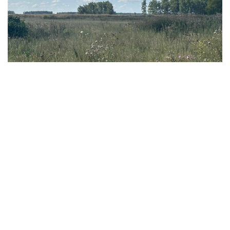
Фото: Ақерке Дәуренбекқызы/Kazinform
- 我们此前还曾在缅甸、老挝、越南等东南亚国家，
以及乌兹别克斯坦和吉尔吉斯斯坦等中亚国家采集蔬
菜作物遗传资源。此前项目积累的知识和经验，有助
于我们更加有效地在哈萨克斯坦开展研究。 - 她说。
科研人员表示，该项目并不追求短期经济效益，但从长期来
看，相关研究有望为培育抗病虫害、适应气候变化的农作物
新品种提供基础，从而增强粮食安全保障能力，并推动农业
可持续发展。