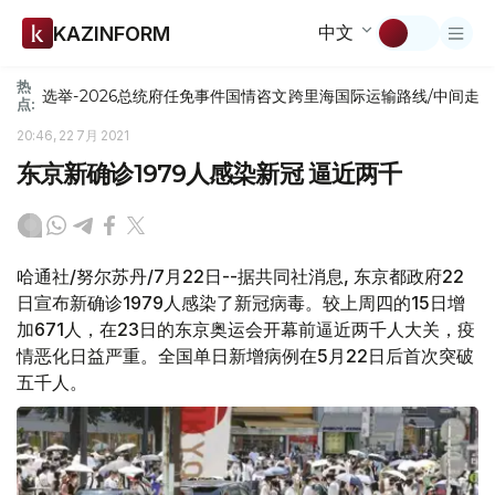
中文
KAZINFORM
热
选举-2026
总统府
任免
事件
国情咨文
跨里海国际运输路线/中间走
点:
20:46, 22 7月 2021
东京新确诊1979人感染新冠 逼近两千
哈通社/努尔苏丹/7月22日--据共同社消息, 东京都政府22
日宣布新确诊1979人感染了新冠病毒。较上周四的15日增
加671人，在23日的东京奥运会开幕前逼近两千人大关，疫
情恶化日益严重。全国单日新增病例在5月22日后首次突破
五千人。