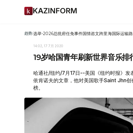
KAZINFORM
选举-2026
总统府
任免
事件
国情咨文
跨里海国际运输路
趋势:
14:02, 17 7月 2020
19岁哈国青年刷新世界音乐排
哈通社/纽约/7月17日--美国《纽约时报》
依肯诺夫的文章，他对美国歌手Saint Jhn
榜。