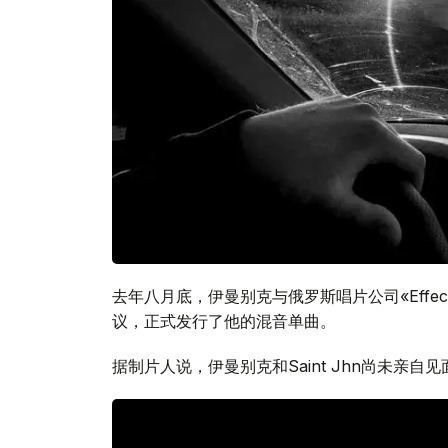
去年八月底，伊曼别克与俄罗斯唱片公司«Effectiv
议，正式发行了他的混音单曲。
据制片人说，伊曼别克和Saint Jhn尚未亲自见