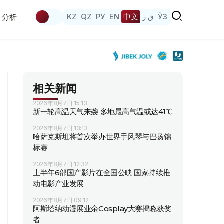
KZ
QZ
РУ
EN
中文
ق ز
ЎЗ
分析
相关新闻
2026年8月7日 15:13
新一轮高温天气来袭 多地最高气温或达41℃
2026年8月7日 13:13
哈萨克斯坦将首次举办世界手风琴与巴扬锦
标赛
2026年8月7日 12:32
上半年6部国产影片在全国公映 国家持续推
动电影产业发展
2026年8月7日 09:12
阿斯塔纳动漫展业余Cosplay大赛揭晓获奖
者