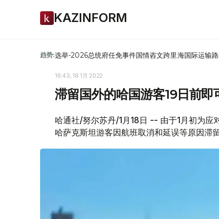
KAZINFORM
选举-2026
总统府
任免
事件
国情咨文
跨里海国际运输路
趋势:
16:43, 18 1月 2022
滞留国外的哈国游客19日前即
哈通社/努尔苏丹/1月18日 -- 由于1月
哈萨克斯坦游客因航班取消和延误等原因滞