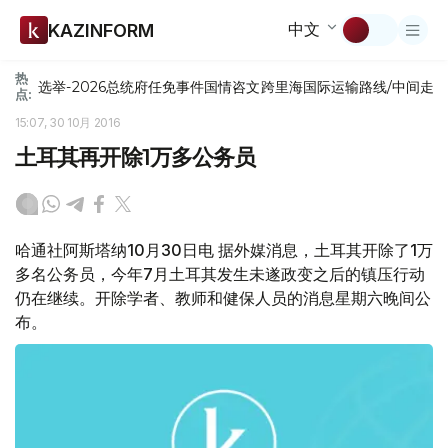
中文
KAZINFORM
热
选举-2026
总统府
任免
事件
国情咨文
跨里海国际运输路线/中间走
点:
15:07, 30 10月 2016
土耳其再开除1万多公务员
哈通社阿斯塔纳10月30日电 据外媒消息，土耳其开除了1万
多名公务员，今年7月土耳其发生未遂政变之后的镇压行动
仍在继续。开除学者、教师和健保人员的消息星期六晚间公
布。