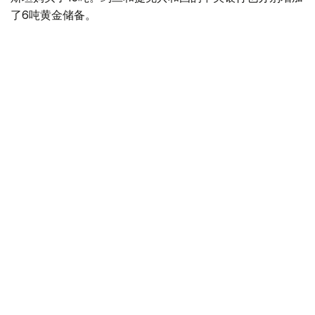
了6吨黄金储备。
全球各国央行在第二季度共购买了约289吨黄金，比2025年
同期增长了62%。去年同期，黄金购买量约为178吨。
世界黄金协会称，黄金需求的增长受到地缘政治不确定性、
本季度贵金属价格下跌，以及各国寻求国际储备多元化等因
素的影响。
根据该协会进行的一项调查，89%的央行行长预计未来一
年全球黄金储备量将会增加。45%的受访者表示，他们的
国家计划增加黄金储备。
黄金储备
哈萨克斯坦
经济
央行
金融
木合塔尔 哈力木拉
编译