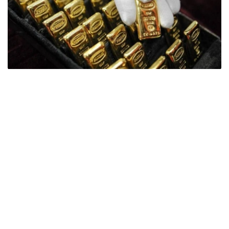
Фото: ӨзА
季度报告显示，哈萨克斯坦国家银行黄金储备增加了15吨。
波兰是2026年第二季度最大的黄金买家。该国在2026年第
二季度增加了51吨黄金储备。
中国购买了33吨黄金，乌兹别克斯坦购买了16吨，哈萨克
斯坦购买了15吨。约旦和捷克共和国的中央银行也分别增加
了6吨黄金储备。
全球各国央行在第二季度共购买了约289吨黄金，比2025年
同期增长了62%。去年同期，黄金购买量约为178吨。
世界黄金协会称，黄金需求的增长受到地缘政治不确定性、