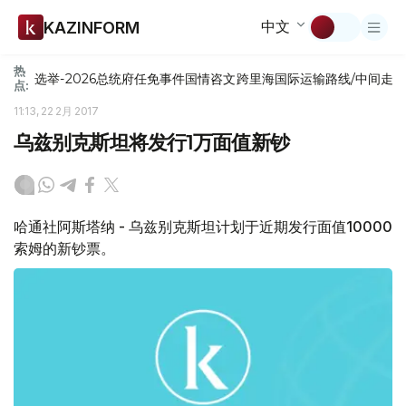
中文
KAZINFORM
热
选举-2026
总统府
任免
事件
国情咨文
跨里海国际运输路线/中间走
点:
11:13, 22 2月 2017
乌兹别克斯坦将发行1万面值新钞
哈通社阿斯塔纳 - 乌兹别克斯坦计划于近期发行面值10000
索姆的新钞票。