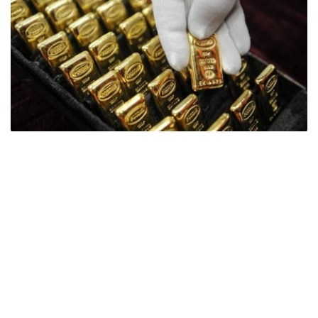
Фото: ӨзА
季度报告显示，哈萨克斯坦国家银行黄金储备增加了15吨。
波兰是2026年第二季度最大的黄金买家。该国在2026年第
二季度增加了51吨黄金储备。
中国购买了33吨黄金，乌兹别克斯坦购买了16吨，哈萨克
斯坦购买了15吨。约旦和捷克共和国的中央银行也分别增加
了6吨黄金储备。
全球各国央行在第二季度共购买了约289吨黄金，比2025年