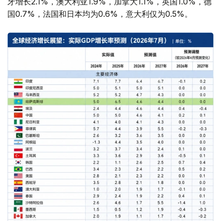
牙增长2.1%，澳大利亚1.9%，加拿大1.1%，英国1.0%，德
国0.7%，法国和日本均为0.6%，意大利仅为0.5%。