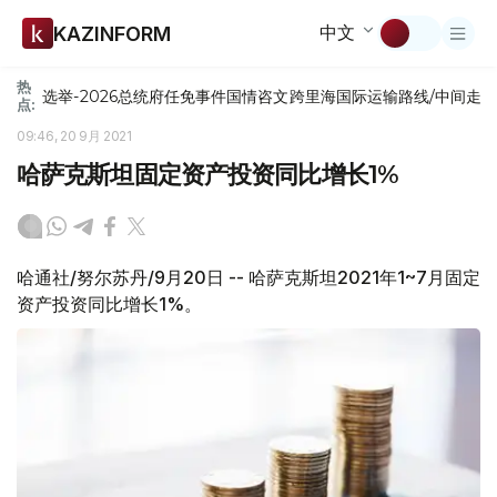
中文
KAZINFORM
热
选举-2026
总统府
任免
事件
国情咨文
跨里海国际运输路线/中间走
点:
09:46, 20 9月 2021
哈萨克斯坦固定资产投资同比增长1%
哈通社/努尔苏丹/9月20日 -- 哈萨克斯坦2021年1~7月固定
资产投资同比增长1%。