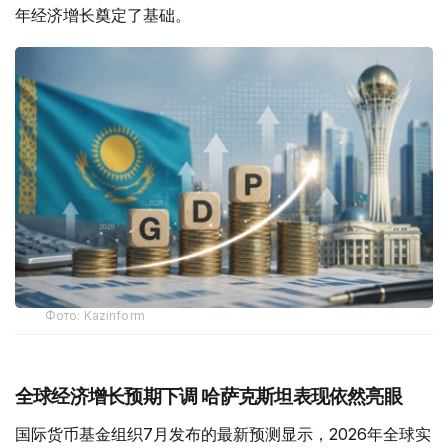
年经济增长奠定了基础。
Фото: Kazinform
全球经济增长预期下调 哈萨克斯坦表现依然亮眼
国际货币基金组织7月发布的最新预测显示，2026年全球实