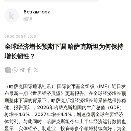
без автора
编译
08:00, 06 8月 2026
全球经济增长预期下调 哈萨克斯坦为何保持
增长韧性？
（哈萨克国际通讯社讯） 国际货币基金组织（IMF）近日发
布最新一期《世界经济展望》更新报告。在全球经济增长预
期整体下调的背景下，哈萨克斯坦经济增长前景依然保持稳
健。报告预计，2026年哈萨克斯坦国内生产总值（GDP）
将增长4.6%，2027年增长4.4%，增速位居全球主要经济
体前列。与此同时，哈萨克斯坦今年上半年经济运行数据也
显示，实体经济、制造业、投资等多个领域持续向好，为全