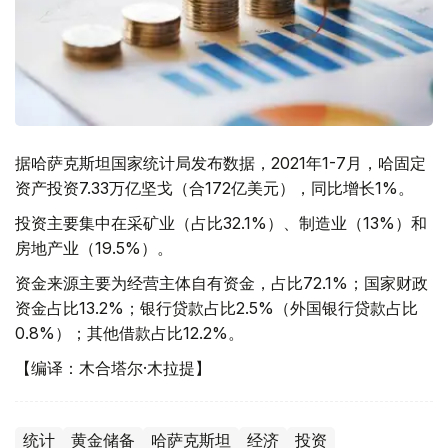
据哈萨克斯坦国家统计局发布数据，2021年1-7月，哈固定
资产投资7.33万亿坚戈（合172亿美元），同比增长1%。
投资主要集中在采矿业（占比32.1%）、制造业（13%）和
房地产业（19.5%）。
资金来源主要为经营主体自有资金，占比72.1%；国家财政
资金占比13.2%；银行贷款占比2.5%（外国银行贷款占比
0.8%）；其他借款占比12.2%。
【编译：木合塔尔·木拉提】
统计
黄金储备
哈萨克斯坦
经济
投资