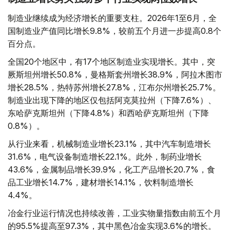
制造业继续成为经济增长的重要支柱。2026年1至6月，全
国制造业产值同比增长9.8%，较前五个月进一步提高0.8个
百分点。
全国20个地区中，有17个地区制造业实现增长。其中，突
厥斯坦州增长50.8%，曼格斯套州增长38.9%，阿拉木图市
增长28.5%，热特苏州增长27.8%，江布尔州增长25.7%。
制造业出现下降的地区仅包括阿克莫拉州（下降7.6%）、
东哈萨克斯坦州（下降4.8%）和西哈萨克斯坦州（下降
0.8%）。
从行业来看，机械制造业增长23.1%，其中汽车制造增长
31.6%，电气设备制造增长22.1%。此外，制药业增长
43.6%，金属制品增长39.9%，化工产品增长20.7%，食
品工业增长14.7%，建材增长14.1%，饮料制造增长
4.4%。
冶金行业运行情况也持续改善，工业实物量指数由前五个月
的95.5%提高至97.3%，其中黑色冶金实现3.6%的增长。