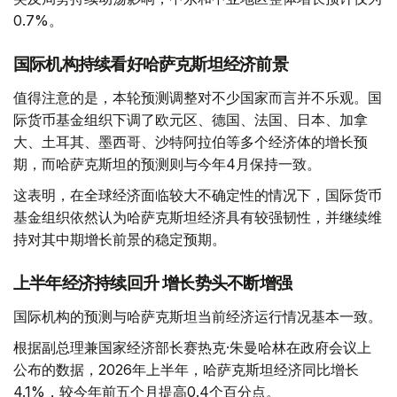
0.7%。
国际机构持续看好哈萨克斯坦经济前景
值得注意的是，本轮预测调整对不少国家而言并不乐观。国
际货币基金组织下调了欧元区、德国、法国、日本、加拿
大、土耳其、墨西哥、沙特阿拉伯等多个经济体的增长预
期，而哈萨克斯坦的预测则与今年4月保持一致。
这表明，在全球经济面临较大不确定性的情况下，国际货币
基金组织依然认为哈萨克斯坦经济具有较强韧性，并继续维
持对其中期增长前景的稳定预期。
上半年经济持续回升 增长势头不断增强
国际机构的预测与哈萨克斯坦当前经济运行情况基本一致。
根据副总理兼国家经济部长赛热克·朱曼哈林在政府会议上
公布的数据，2026年上半年，哈萨克斯坦经济同比增长
4.1%，较今年前五个月提高0.4个百分点。