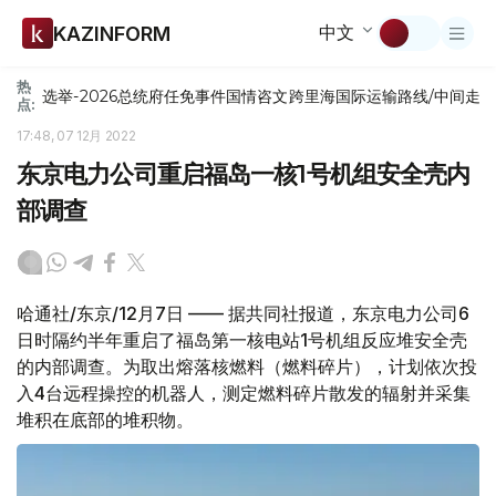
中文
KAZINFORM
热
选举-2026
总统府
任免
事件
国情咨文
跨里海国际运输路线/中间走
点:
17:48, 07 12月 2022
东京电力公司重启福岛一核1号机组安全壳内
部调查
哈通社/东京/12月7日 —— 据共同社报道，东京电力公司6
日时隔约半年重启了福岛第一核电站1号机组反应堆安全壳
的内部调查。为取出熔落核燃料（燃料碎片），计划依次投
入4台远程操控的机器人，测定燃料碎片散发的辐射并采集
堆积在底部的堆积物。