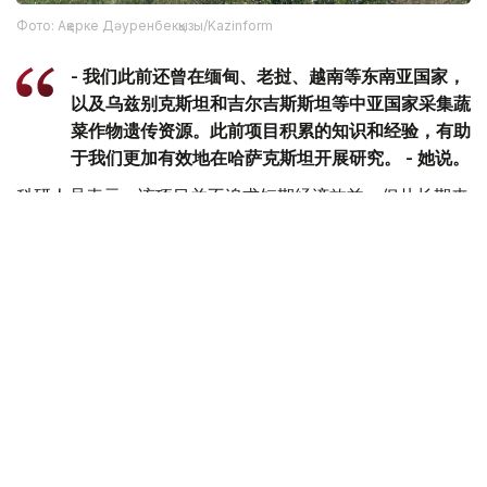
Фото: Ақерке Дәуренбекқызы/Kazinform
- 我们此前还曾在缅甸、老挝、越南等东南亚国家，
以及乌兹别克斯坦和吉尔吉斯斯坦等中亚国家采集蔬
菜作物遗传资源。此前项目积累的知识和经验，有助
于我们更加有效地在哈萨克斯坦开展研究。 - 她说。
科研人员表示，该项目并不追求短期经济效益，但从长期来
看，相关研究有望为培育抗病虫害、适应气候变化的农作物
新品种提供基础，从而增强粮食安全保障能力，并推动农业
可持续发展。
环保
日本
哈萨克斯坦
达娜 努尔巴克提
编译