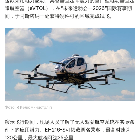
这款采用电力驱动、具备垂直起降能力的量产型电动垂直起
降航空器（eVTOL），在“未来运动会—2026”国际赛事期
间，于阿斯塔纳一处获特别许可的区域完成试飞。
Фото: ҚР Көлік министрлігі
演示飞行期间，现场人员了解了无人驾驶航空系统在实际条
件下的应用潜力。EH216-S可搭载两名乘客，最高时速为
130公里，最大航程可达35公里。