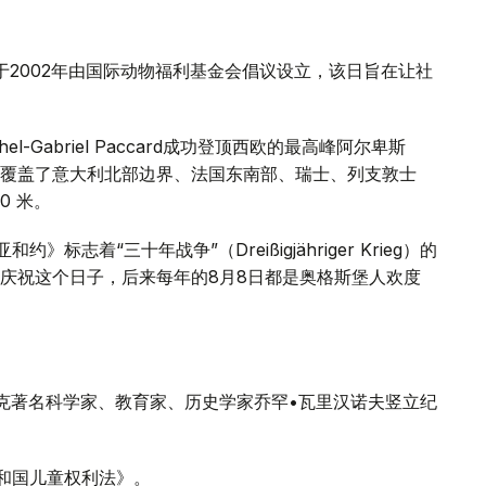
于2002年由国际动物福利基金会倡议设立，该日旨在让社
chel-Gabriel Paccard成功登顶西欧的最高峰阿尔卑斯
覆盖了意大利北部边界、法国东南部、瑞士、列支敦士
0 米。
标志着“三十年战争”（Dreißigjähriger Krieg）的
庆祝这个日子，后来每年的8月8日都是奥格斯堡人欢度
萨克著名科学家、教育家、历史学家乔罕•瓦里汉诺夫竖立纪
共和国儿童权利法》。