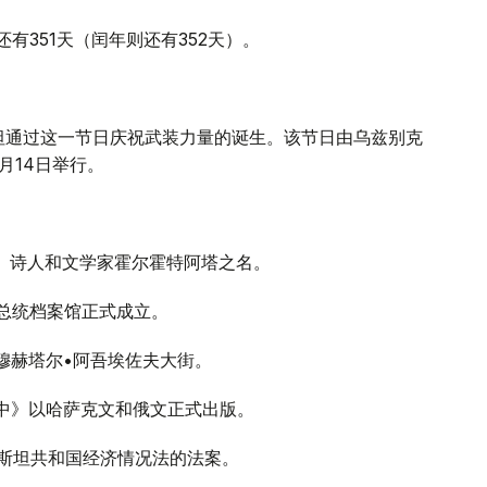
还有351天（闰年则还有352天）。
坦通过这一节日庆祝武装力量的诞生。该节日由乌兹别克
1月14日举行。
人、诗人和文学家霍尔霍特阿塔之名。
坦总统档案馆正式成立。
为穆赫塔尔•阿吾埃佐夫大街。
当中》以哈萨克文和俄文正式出版。
克斯坦共和国经济情况法的法案。