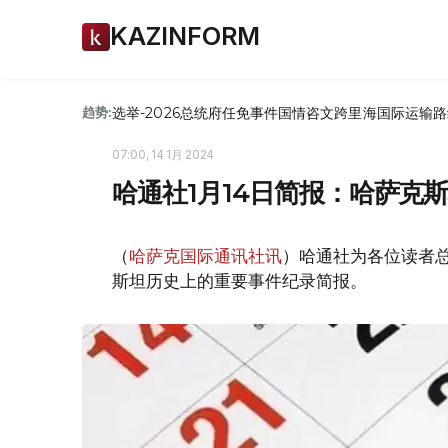
KAZINFORM
选举-2026
总统府
任免
事件
国情咨文
跨里海国际运输路
趋势:
07:00, 14 1月 2024
哈通社1月14日简报：哈萨克
（
哈萨克国际通讯社讯
）哈通社为各位读者总
斯坦历史上的重要事件纪录简报。