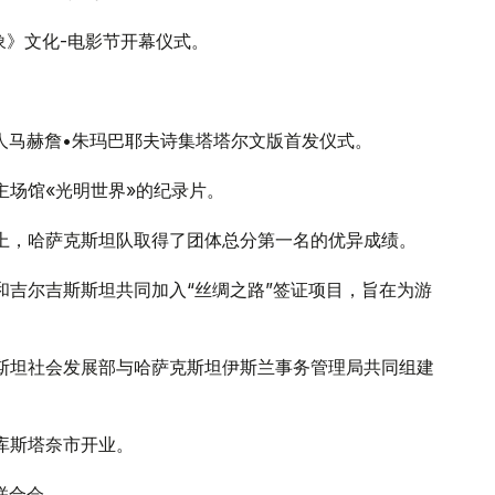
象》文化-电影节开幕仪式。
诗人马赫詹•朱玛巴耶夫诗集塔塔尔文版首发仪式。
主场馆«光明世界»的纪录片。
赛上，哈萨克斯坦队取得了团体总分第一名的优异成绩。
疆和吉尔吉斯斯坦共同加入“丝绸之路”签证项目，旨在为游
克斯坦社会发展部与哈萨克斯坦伊斯兰事务管理局共同组建
在库斯塔奈市开业。
联合会。