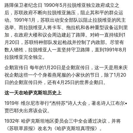
路障保卫者纪念日 1990年5月拉脱维亚独立政府成立之
后，苏联政府不断向拉脱维亚施压，阻止其和平的群众运
动。1991年1月，苏联出动安全部队以阻止拉脱维亚的民主
选举。而拉脱维亚人将卡车、拖拉机和各种重型设备运到里
加，在政府大楼和议会周边建起了路障。对峙一直持续到1
月20日，苏联特种部队发起枪战并控制了内政部。尽管有
数人牺牲，拉脱维亚人一直坚持守卫路障，直到1991年8月
拉脱维亚完全独立。
企鹅宣传日 每年的1月20日是企鹅宣传日，这一天是用来庆
祝企鹅这些一个个身着燕尾服的小家伙的节日，除了1月20
日的企鹅宣传日外，还有4月25日的世界企鹅日。
这一天在哈萨克斯坦历史上
1919年 维尔尼市举行“杰特苏”诗人大会，著名诗人江布尔•
贾巴耶夫出席该会议。
1932年 哈萨克斯坦地区委员会三中全会通过决议，并将
《苏联草原报》改名为《哈萨克斯坦真理报》。