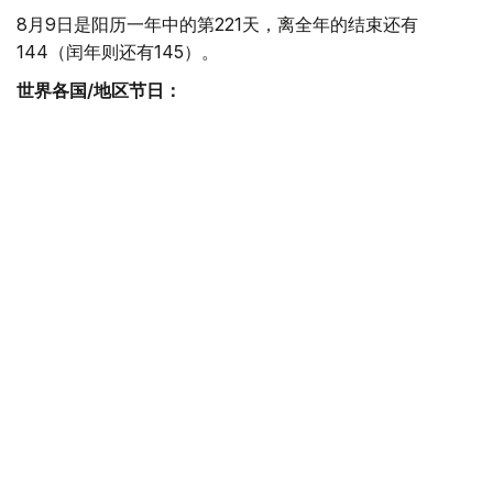
8月9日是阳历一年中的第221天，离全年的结束还有
144（闰年则还有145）。
世界各国/地区节日：
南非妇女节 每年的8月9日为南非妇女节，南非各地的妇女
纷纷举行各种形式的庆祝活动，要求实现男女平等、结束党
派冲突与暴力，保证妇女生存权益，以消除旧南非种族隔离
制度造成的根深蒂固的歧视妇女的影响。
世界土著人民日 世界土著人民日1993年是由世界人权大会
发起，主题是重视世界各国土著居民的存在，尊重其历史、
文化和传统，并保障他们平等生存的权利。1994年12月23
日，联合国大会通过了49/214号决议，决定将世界土著人
民国际十年期间每一年的8月9日定为世界土著人民国际
日。进一步了加强国际合作，有效地帮助各国土著人解决在
环境保护、经济发展、教育和医疗等方面所面临的问题。
新加坡国庆日 该节日是为纪念新加坡于1965年8月9日正式
从马来西亚联邦独立而设立。在新加坡，每年的8月9日为