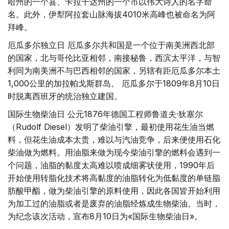
哈州的一个县、卡拉干达州的一个市以伟大诗人的名字命
名。此外，伊犁阿拉套山脉海拔4010米高峰也被命名为阿
拜峰。
厄瓜多尔独立日 厄瓜多尔共和国是一个位于南美洲西北部
的国家，北与哥伦比亚相邻，南接秘鲁，西滨太平洋，与智
利同为南美洲不与巴西相邻的国家，另辖有距厄瓜多尔本土
1,000公里的加拉帕戈斯群岛。 厄瓜多尔于1809年8月10日
时脱离西班牙的统治独立建国。
国际生物柴油日 公元1876年德国工程师鲁道夫·狄塞尔
（Rudolf Diesel）发明了柴油引擎，最初使用花生油当燃
料，但花生油成本太贵，难以与汽油竞争，后来便使用石化
柴油做为燃料。用油脂来做为现今柴油引擎的燃料会遇到一
个问题，油脂的黏度太高难以喷成细雾状使用，1990年后
开始使用转脂化技术将高黏度的油脂转化为低黏度的单链脂
肪酸甲酯，做为柴油引擎的原料使用，因此各国皆开始利用
为加工过的油脂或者是废弃的油脂经炼成生物柴油。当时，
为纪念该次活动，宣布8月10日为«国际生物柴油日»。