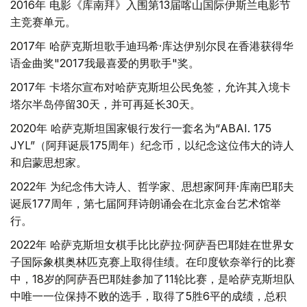
2016年 电影《库南拜》入围第13届喀山国际伊斯兰电影节
主竞赛单元。
2017年 哈萨克斯坦歌手迪玛希·库达伊别尔艮在香港获得华
语金曲奖"2017我最喜爱的男歌手"奖。
2017年 卡塔尔宣布对哈萨克斯坦公民免签，允许其入境卡
塔尔半岛停留30天，并可再延长30天。
2020年 哈萨克斯坦国家银行发行一套名为“ABAI. 175
JYL”（阿拜诞辰175周年）纪念币，以纪念这位伟大的诗人
和启蒙思想家。
2022年 为纪念伟大诗人、哲学家、思想家阿拜·库南巴耶夫
诞辰177周年，第七届阿拜诗朗诵会在北京金台艺术馆举
行。
2022年 哈萨克斯坦女棋手比比萨拉·阿萨吾巴耶娃在世界女
子国际象棋奥林匹克赛上取得佳绩。在印度钦奈举行的比赛
中，18岁的阿萨吾巴耶娃参加了11轮比赛，是哈萨克斯坦队
中唯一一位保持不败的选手，取得了5胜6平的成绩，总积