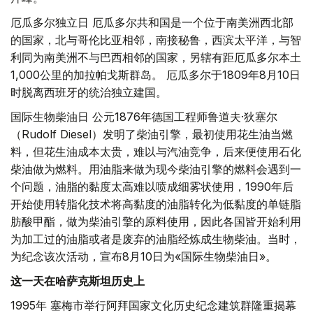
厄瓜多尔独立日 厄瓜多尔共和国是一个位于南美洲西北部
的国家，北与哥伦比亚相邻，南接秘鲁，西滨太平洋，与智
利同为南美洲不与巴西相邻的国家，另辖有距厄瓜多尔本土
1,000公里的加拉帕戈斯群岛。 厄瓜多尔于1809年8月10日
时脱离西班牙的统治独立建国。
国际生物柴油日 公元1876年德国工程师鲁道夫·狄塞尔
（Rudolf Diesel）发明了柴油引擎，最初使用花生油当燃
料，但花生油成本太贵，难以与汽油竞争，后来便使用石化
柴油做为燃料。用油脂来做为现今柴油引擎的燃料会遇到一
个问题，油脂的黏度太高难以喷成细雾状使用，1990年后
开始使用转脂化技术将高黏度的油脂转化为低黏度的单链脂
肪酸甲酯，做为柴油引擎的原料使用，因此各国皆开始利用
为加工过的油脂或者是废弃的油脂经炼成生物柴油。当时，
为纪念该次活动，宣布8月10日为«国际生物柴油日»。
这一天在哈萨克斯坦历史上
1995年 塞梅市举行阿拜国家文化历史纪念建筑群隆重揭幕