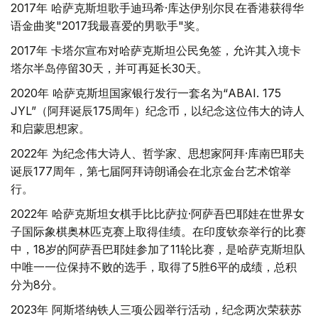
2017年 哈萨克斯坦歌手迪玛希·库达伊别尔艮在香港获得华
语金曲奖"2017我最喜爱的男歌手"奖。
2017年 卡塔尔宣布对哈萨克斯坦公民免签，允许其入境卡
塔尔半岛停留30天，并可再延长30天。
2020年 哈萨克斯坦国家银行发行一套名为“ABAI. 175
JYL”（阿拜诞辰175周年）纪念币，以纪念这位伟大的诗人
和启蒙思想家。
2022年 为纪念伟大诗人、哲学家、思想家阿拜·库南巴耶夫
诞辰177周年，第七届阿拜诗朗诵会在北京金台艺术馆举
行。
2022年 哈萨克斯坦女棋手比比萨拉·阿萨吾巴耶娃在世界女
子国际象棋奥林匹克赛上取得佳绩。在印度钦奈举行的比赛
中，18岁的阿萨吾巴耶娃参加了11轮比赛，是哈萨克斯坦队
中唯一一位保持不败的选手，取得了5胜6平的成绩，总积
分为8分。
2023年 阿斯塔纳铁人三项公园举行活动，纪念两次荣获苏