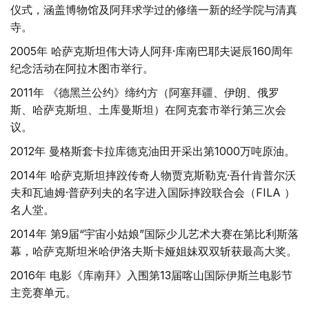
仪式，涵盖博物馆及阿拜求学过的修缮一新的经学院与清真
寺。
2005年 哈萨克斯坦伟大诗人阿拜·库南巴耶夫诞辰160周年
纪念活动在阿拉木图市举行。
2011年 《德黑兰公约》缔约方（阿塞拜疆、伊朗、俄罗
斯、哈萨克斯坦、土库曼斯坦）在阿克套市举行第三次会
议。
2012年 曼格斯套卡拉库德克油田开采出第1000万吨原油。
2014年 哈萨克斯坦摔跤传奇人物贾克斯勒克·吾什肯普尔沃
夫和瓦迪姆·普萨列夫的名字进入国际摔跤联合会（FILA ）
名人堂。
2014年 第9届“宇宙小姑娘”国际少儿艺术大赛在第比利斯落
幕，哈萨克斯坦米哈伊洛夫斯卡娅姐妹双双斩获最高大奖。
2016年 电影《库南拜》入围第13届喀山国际伊斯兰电影节
主竞赛单元。