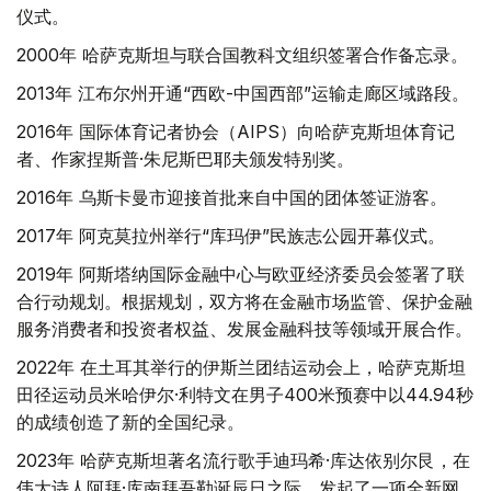
仪式。
2000年 哈萨克斯坦与联合国教科文组织签署合作备忘录。
2013年 江布尔州开通“西欧-中国西部”运输走廊区域路段。
2016年 国际体育记者协会（AIPS）向哈萨克斯坦体育记
者、作家捏斯普·朱尼斯巴耶夫颁发特别奖。
2016年 乌斯卡曼市迎接首批来自中国的团体签证游客。
2017年 阿克莫拉州举行“库玛伊”民族志公园开幕仪式。
2019年 阿斯塔纳国际金融中心与欧亚经济委员会签署了联
合行动规划。根据规划，双方将在金融市场监管、保护金融
服务消费者和投资者权益、发展金融科技等领域开展合作。
2022年 在土耳其举行的伊斯兰团结运动会上，哈萨克斯坦
田径运动员米哈伊尔·利特文在男子400米预赛中以44.94秒
的成绩创造了新的全国纪录。
2023年 哈萨克斯坦著名流行歌手迪玛希·库达依别尔艮，在
伟大诗人阿拜·库南拜吾勒诞辰日之际，发起了一项全新网