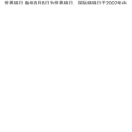
世界猫日 每年8月8日为世界猫日。国际猫猫日于2002年由
国际动物福利基金会倡议设立，该日旨在让社会更多的关注
猫。
国际登山日 1786年，由Jacques Balmat和Michel-Gabriel
Paccard成功登顶西欧的最高峰阿尔卑斯山。阿尔卑斯山是
一座位于欧洲中心的山脉，它覆盖了意大利北部边界、法国
东南部、瑞士、列支敦士登、奥地利、德国南部及斯洛文尼
亚，海拔4,810 米。
奥格斯堡和平日 于1648年签订的《威斯特伐利亚和约》标
志着“三十年战争”（Dreißigjähriger Krieg）的结束，也结
束了战争期间对新教徒的迫害。为了庆祝这个日子，后来每
年的8月8日都是奥格斯堡人欢度节日的时刻。
这一天在哈萨克斯坦历史上
1998年 阔克舍套市瓦里汉诺夫国家大学为哈萨克著名科学
家、教育家、历史学家乔罕•瓦里汉诺夫竖立纪念雕像。
2002年 纳扎尔巴耶夫签署批准《哈萨克斯坦共和国儿童权