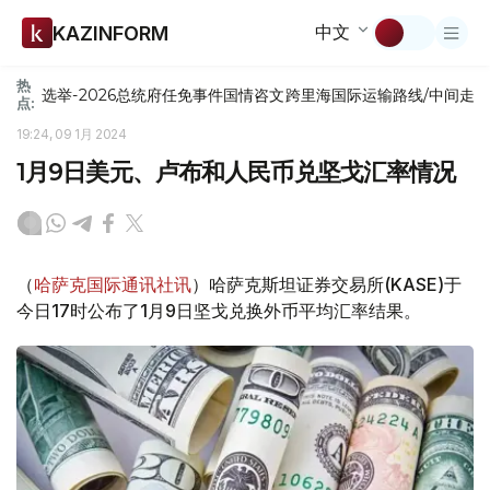
中文
KAZINFORM
热
选举-2026
总统府
任免
事件
国情咨文
跨里海国际运输路线/中间走
点:
19:24, 09 1月 2024
1月9日美元、卢布和人民币兑坚戈汇率情况
（
哈萨克国际通讯社讯
）哈萨克斯坦证券交易所(KASE)于
今日17时公布了1月9日坚戈兑换外币平均汇率结果。