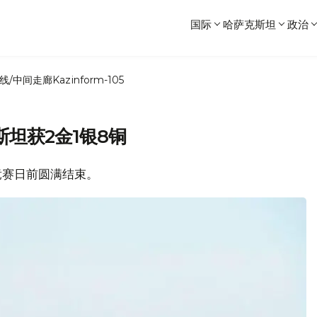
国际
哈萨克斯坦
政治
线/中间走廊
Kazinform-105
坦获2金1银8铜
事竞赛日前圆满结束。