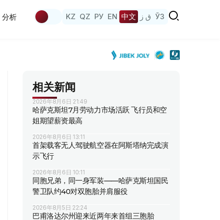
KZ
QZ
РУ
EN
中文
ق ز
ЎЗ
分析
相关新闻
2026年8月6日 21:49
哈萨克斯坦7月劳动力市场活跃 飞行员和空
姐期望薪资最高
2026年8月6日 13:11
首架载客无人驾驶航空器在阿斯塔纳完成演
示飞行
2026年8月6日 10:11
同胞兄弟，同一身军装——哈萨克斯坦国民
警卫队约40对双胞胎并肩服役
2026年8月5日 22:24
巴甫洛达尔州迎来近两年来首组三胞胎