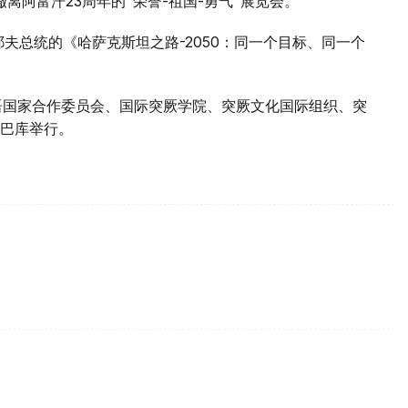
撤离阿富汗23周年的"荣誉-祖国-勇气"展览会。
巴耶夫总统的《哈萨克斯坦之路-2050：同一个目标、同一个
突厥语国家合作委员会、国际突厥学院、突厥文化国际组织、突
巴库举行。