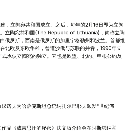
家重建，立陶宛共和国成立。之后，每年的2月16日即为立陶
国(The Republic of Lithuania)，简称立陶
白俄罗斯，西南是俄罗斯的加里宁格勒州和波兰。首都维
在北欧及东欧争雄，曾遭沙俄与苏联的并吞，1990年立
联正式承认立陶宛的独立。它也是欧盟、北约、申根公约及
瓦力汉诺夫为哈萨克斯坦总统纳扎尔巴耶夫颁发"世纪伟
诺夫作品《成吉思汗的秘密》法文版介绍会在阿斯塔纳举