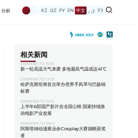
KZ
QZ
РУ
EN
中文
ق ز
ЎЗ
分析
相关新闻
2026年8月7日 15:13
新一轮高温天气来袭 多地最高气温或达41℃
2026年8月7日 13:13
哈萨克斯坦将首次举办世界手风琴与巴扬锦
标赛
2026年8月7日 12:32
上半年6部国产影片在全国公映 国家持续推
动电影产业发展
2026年8月7日 09:12
阿斯塔纳动漫展业余Cosplay大赛揭晓获奖
者