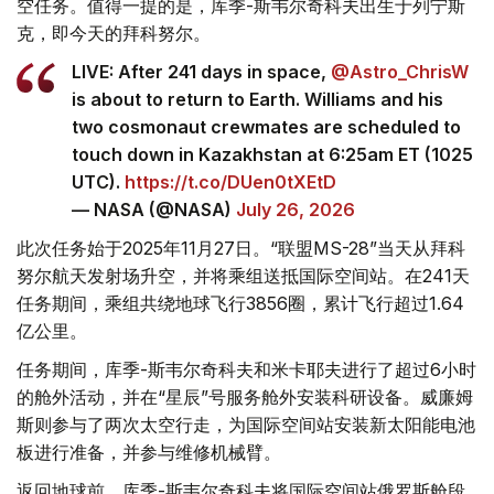
空任务。值得一提的是，库季-斯韦尔奇科夫出生于列宁斯
克，即今天的拜科努尔。
LIVE: After 241 days in space,
@Astro_ChrisW
is about to return to Earth. Williams and his
two cosmonaut crewmates are scheduled to
touch down in Kazakhstan at 6:25am ET (1025
UTC).
https://t.co/DUen0tXEtD
— NASA (@NASA)
July 26, 2026
此次任务始于2025年11月27日。“联盟MS-28”当天从拜科
努尔航天发射场升空，并将乘组送抵国际空间站。在241天
任务期间，乘组共绕地球飞行3856圈，累计飞行超过1.64
亿公里。
任务期间，库季-斯韦尔奇科夫和米卡耶夫进行了超过6小时
的舱外活动，并在“星辰”号服务舱外安装科研设备。威廉姆
斯则参与了两次太空行走，为国际空间站安装新太阳能电池
板进行准备，并参与维修机械臂。
返回地球前，库季-斯韦尔奇科夫将国际空间站俄罗斯舱段