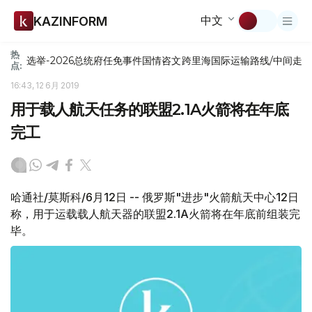
中文
KAZINFORM
热
选举-2026
总统府
任免
事件
国情咨文
跨里海国际运输路线/中间走
点:
16:43, 12 6月 2019
用于载人航天任务的联盟2.1A火箭将在年底
完工
哈通社/莫斯科/6月12日 -- 俄罗斯"进步"火箭航天中心12日
称，用于运载载人航天器的联盟2.1A火箭将在年底前组装完
毕。