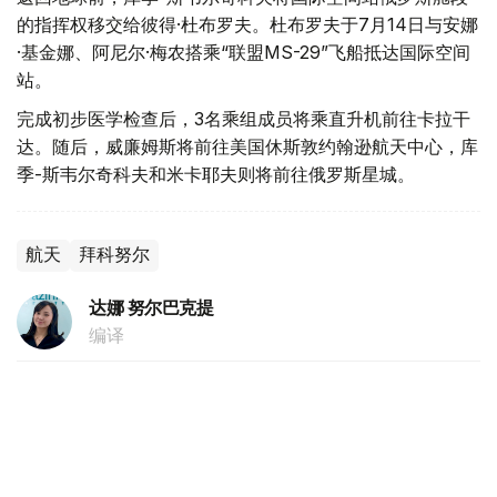
的指挥权移交给彼得·杜布罗夫。杜布罗夫于7月14日与安娜
·基金娜、阿尼尔·梅农搭乘“联盟MS-29”飞船抵达国际空间
站。
完成初步医学检查后，3名乘组成员将乘直升机前往卡拉干
达。随后，威廉姆斯将前往美国休斯敦约翰逊航天中心，库
季-斯韦尔奇科夫和米卡耶夫则将前往俄罗斯星城。
航天
拜科努尔
达娜 努尔巴克提
编译
20:07, 13 7月 2026
哈萨克斯坦推动与NASA建立长期航天合作
伙伴关系