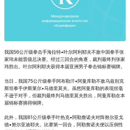
我国56公斤级拳击手海拉特•叶尔阿利耶夫不敌中国拳手张
家玮未能晋级总决赛。经过三回合的角逐，裁判最终判张家
玮胜出。叶尔阿利耶夫获得本届亚洲男子拳击锦标赛铜牌。
当日，我国75公斤级拳手阿布勒汗•阿曼库勒不敌乌兹别克
斯坦拳手伊斯莱尔•马德里莫夫。虽然阿曼库勒的表现丝毫
不逊于对手，但裁判最终判马德里莫夫胜出，阿曼库勒在本
届锦标赛摘得铜牌。
此外，我国81公斤级拳手叶热克•阿勒詹诺夫对阵努尔亚戈
德•努尔亚迪耶夫。比赛第一回合，阿勒詹诺夫便以压倒性