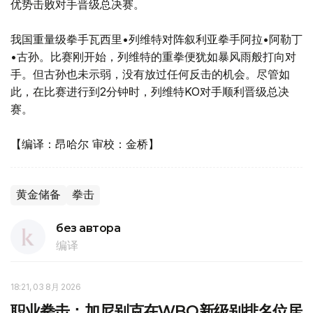
优势击败对手晋级总决赛。
我国重量级拳手瓦西里•列维特对阵叙利亚拳手阿拉•阿勒丁
•古孙。比赛刚开始，列维特的重拳便犹如暴风雨般打向对
手。但古孙也未示弱，没有放过任何反击的机会。尽管如
此，在比赛进行到2分钟时，列维特KO对手顺利晋级总决
赛。
【编译：昂哈尔 审校：金桥】
黄金储备
拳击
без автора
编译
18:21, 03 8月 2026
职业拳击：加尼别克在WBO新级别排名位居