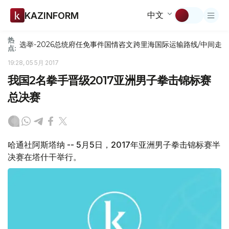
中文
KAZINFORM
热
选举-2026
总统府
任免
事件
国情咨文
跨里海国际运输路线/中间走
点:
19:28, 05 5月 2017
我国2名拳手晋级2017亚洲男子拳击锦标赛
总决赛
哈通社阿斯塔纳 -- 5月5日，2017年亚洲男子拳击锦标赛半
决赛在塔什干举行。