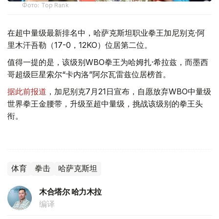
Фото: Top Rank
在超中量级最新排名中，哈萨克斯坦职业拳王加尼别克·阿
里木汗吾勒（17-0，12KO）位居第二位。
值得一提的是，该级别WBO拳王为哈姆扎·希拉兹，而墨西
哥超级巨星索尔“卡内洛”阿尔瓦雷兹位居榜首。
据此前报道
，加尼别克7月21日宣布，自愿放弃WBO中量级
世界拳王金腰带，升级至超中量级，挑战该级别的拳王头
衔。
体育
拳击
哈萨克斯坦
木合塔尔 哈力木拉
编译