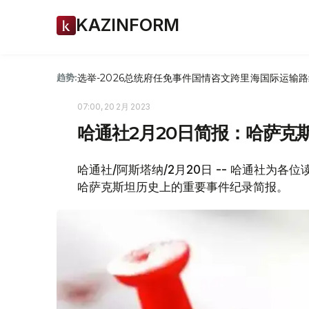
KAZINFORM
选举-2026
总统府
任免
事件
国情咨文
跨里海国际运输路
趋势:
07:00, 20 2月 2023
哈通社2月20日简报：哈萨克
哈通社/阿斯塔纳/2月20日 -- 哈通社为
哈萨克斯坦历史上的重要事件纪录简报。