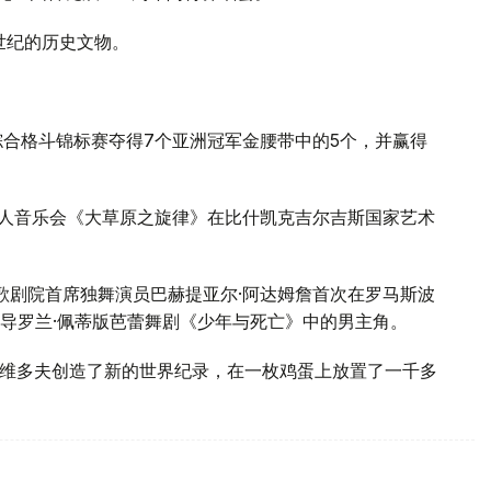
5世纪的历史文物。
洲综合格斗锦标赛夺得7个亚洲冠军金腰带中的5个，并赢得
夫个人音乐会《大草原之旋律》在比什凯克吉尔吉斯国家艺术
纳歌剧院首席独舞演员巴赫提亚尔·阿达姆詹首次在罗马斯波
导罗兰·佩蒂版芭蕾舞剧《少年与死亡》中的男主角。
·萨维多夫创造了新的世界纪录，在一枚鸡蛋上放置了一千多