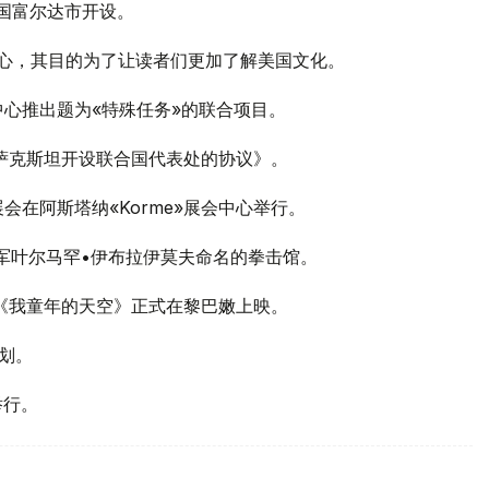
德国富尔达市开设。
中心，其目的为了让读者们更加了解美国文化。
制片中心推出题为«特殊任务»的联合项目。
哈萨克斯坦开设联合国代表处的协议》。
国际展会在阿斯塔纳«Korme»展会中心举行。
冠军叶尔马罕•伊布拉伊莫夫命名的拳击馆。
影《我童年的天空》正式在黎巴嫩上映。
计划。
举行。