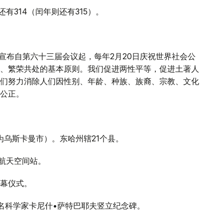
有314（闰年则还有315）。
大会宣布自第六十三届会议起，每年2月20日庆祝世界社会公
、繁荣共处的基本原则。我们促进两性平等，促进土著人
们努力消除人们因性别、年龄、种族、族裔、宗教、文化
公正。
为乌斯卡曼市）。东哈州辖21个县。
号航天空间站。
开幕仪式。
著名科学家卡尼什•萨特巴耶夫竖立纪念碑。