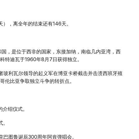
0天），离全年的结束还有146天。
和国，是位于西非的国家，东接加纳，南临几内亚湾，西
特迪瓦于1960年8月7日获得独立。
解放者玻利瓦尔领导的起义军在博亚卡桥截击并击溃西班牙殖
哥伦比亚争取独立斗争的转折点。
》的介绍仪式。
式。
克巴图鲁诞辰300周年阿肯弹唱会。