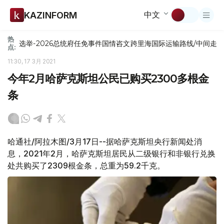
中文
KAZINFORM
热
选举-2026
总统府
任免
事件
国情咨文
跨里海国际运输路线/中间走
点:
11:30, 17 3月 2021
今年2月哈萨克斯坦公民已购买2300多根金
条
哈通社/阿拉木图/3月17日--据哈萨克斯坦央行新闻处消
息，2021年2月，哈萨克斯坦居民从二级银行和非银行兑换
处共购买了2309根金条，总重为59.2千克。