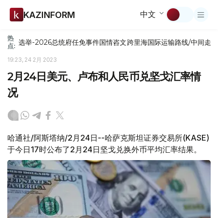
中文
KAZINFORM
热
选举-2026
总统府
任免
事件
国情咨文
跨里海国际运输路线/中间走
点:
19:23, 24 2月 2023
2月24日美元、卢布和人民币兑坚戈汇率情
况
哈通社/阿斯塔纳/2月24日--哈萨克斯坦证券交易所(KASE)
于今日17时公布了2月24日坚戈兑换外币平均汇率结果。