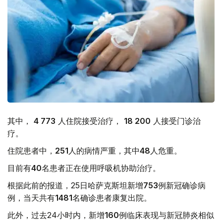
其中，
4 773
人住院接受治疗，
18 200
人接受门诊治
疗。
住院患者中，
251
人的病情严重，其中
48
人危重。
目前有
40
名患者正在使用呼吸机协助治疗。
根据此前的报道，25日哈萨克斯坦新增
753
例新冠确诊病
例，当天共有
1481
名确诊患者康复出院。
此外，过去24小时内，新增
160
例临床表现与新冠肺炎相似