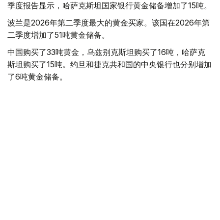
季度报告显示，哈萨克斯坦国家银行黄金储备增加了15吨。
波兰是2026年第二季度最大的黄金买家。该国在2026年第
二季度增加了51吨黄金储备。
中国购买了33吨黄金，乌兹别克斯坦购买了16吨，哈萨克
斯坦购买了15吨。约旦和捷克共和国的中央银行也分别增加
了6吨黄金储备。
全球各国央行在第二季度共购买了约289吨黄金，比2025年
同期增长了62%。去年同期，黄金购买量约为178吨。
世界黄金协会称，黄金需求的增长受到地缘政治不确定性、
本季度贵金属价格下跌，以及各国寻求国际储备多元化等因
素的影响。
根据该协会进行的一项调查，89%的央行行长预计未来一
年全球黄金储备量将会增加。45%的受访者表示，他们的
国家计划增加黄金储备。