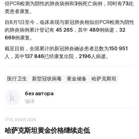
但PCR检测为阴性的肺炎病例和
3
例死亡病例，同时有
73
此
类患者康复。
自8月1日至今，临床表现与新冠肺炎相似但PCR检测为阴性
的肺炎病例累计登记有
45 265
，其中
489
例病逝，
32
669
例康复。
截至目前，全国累计的新冠肺炎确诊患者总数为
150 951
人，其中
137 846
已经康复出院，
2196
人病逝。
医疗卫生
新型冠状病毒
黄金储备
哈萨克斯坦
без автора
编译
17:15, 06 8月 2026
哈萨克斯坦黄金价格继续走低