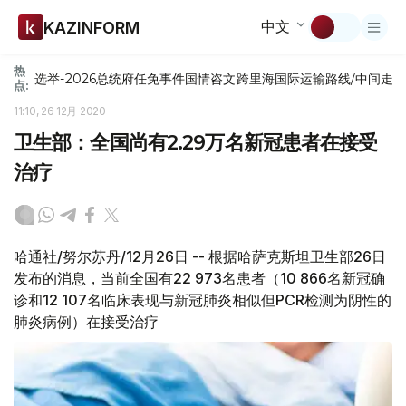
中文
KAZINFORM
热
选举-2026
总统府
任免
事件
国情咨文
跨里海国际运输路线/中间走
点:
11:10, 26 12月 2020
卫生部：全国尚有2.29万名新冠患者在接受
治疗
哈通社/努尔苏丹/12月26日 -- 根据哈萨克斯坦卫生部26日
发布的消息，当前全国有22 973名患者（10 866名新冠确
诊和12 107名临床表现与新冠肺炎相似但PCR检测为阴性的
肺炎病例）在接受治疗