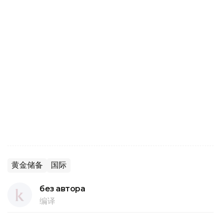
黄金储备
国际
без автора
编译