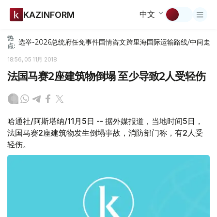
中文
KAZINFORM
热
选举-2026
总统府
任免
事件
国情咨文
跨里海国际运输路线/中间走
点:
18:56, 05 11月 2018
法国马赛2座建筑物倒塌 至少导致2人受轻伤
哈通社/阿斯塔纳/11月5日 -- 据外媒报道，当地时间5日，
法国马赛2座建筑物发生倒塌事故，消防部门称，有2人受
轻伤。