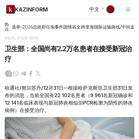
中文
KAZINFORM
热
选举-2026
总统府
任免
事件
国情咨文
跨里海国际运输路线/中间走
点:
09:26, 31 12月 2020
卫生部：全国尚有2.2万名患者在接受新冠治
疗
哈通社/努尔苏丹/12月31日--根据哈萨克斯坦卫生部31日发
布的消息，当前全国有22 102名患者（9 961名新冠确诊和
12 141名临床表现与新冠肺炎相似但PCR检测为阴性的肺炎
病例）在接受治疗。