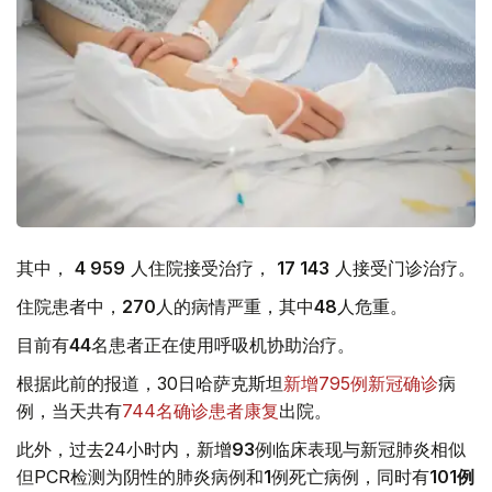
其中，
4 959
人住院接受治疗，
17 143
人接受门诊治疗。
住院患者中，
270
人的病情严重，其中
48
人危重。
目前有
44
名患者正在使用呼吸机协助治疗。
根据此前的报道，30日哈萨克斯坦
新增795例新冠确诊
病
例，当天共有
744名确诊患者康复
出院。
此外，过去24小时内，新增
93
例临床表现与新冠肺炎相似
但PCR检测为阴性的肺炎病例和
1
例死亡病例，同时有
101例