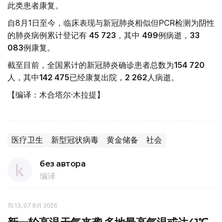
此类患者康复。
自8月1日至今，临床表现与新冠肺炎相似但PCR检测为阴性
的肺炎病例累计登记有
45 723
，其中
499
例病逝，
33
083
例康复。
截至目前，全国累计的新冠肺炎确诊患者总数为
154 720
人，其中
142 475
已经康复出院，
2 262
人病逝。
【编译：木合塔尔·木拉提】
医疗卫生
新型冠状病毒
黄金储备
社会
без автора
编译
15:13, 07 8月 2026