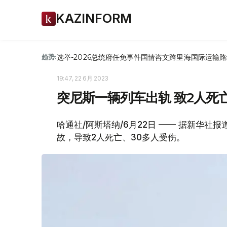
KAZINFORM
选举-2026
总统府
任免
事件
国情咨文
跨里海国际运输路
趋势:
19:47, 22 6月 2023
突尼斯一辆列车出轨 致2人死
哈通社/阿斯塔纳/6月22日 —— 据新华社
故，导致2人死亡、30多人受伤。