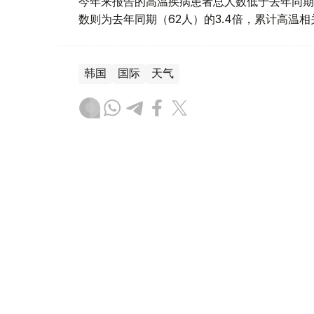
今年来报告的高温疾病患者总人数低于去年同期
数则为去年同期（62人）的3.4倍，累计高温
韩国
国际
天气
木合塔尔 哈力木拉
编译
08:58, 06 8月 2026
阿拉伯和伊斯兰国家谴责以色