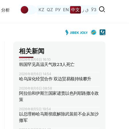
KZ
QZ
РУ
EN
中文
ق ز
ЎЗ
分析
相关新闻
2026年8月6日 16:10
韩国罕见高温天气致23人死亡
2026年8月6日 14:54
哈乌深化经贸合作 双边贸易额持续攀升
2026年8月6日 08:58
阿拉伯和伊斯兰国家谴责以色列耶路撒冷政
策
2026年8月5日 19:54
以总理称哈马斯彻底解除武装前不会从加沙
撤军