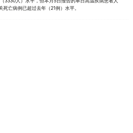
（3330人）水平，但本月5日报告的单日高温疾病患者人
相关死亡病例已超过去年（21例）水平。
列耶路撒冷政策