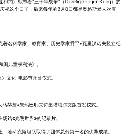
标志着“三十年战争”（Dreißigjähriger Krieg）的
庆祝这个日子，后来每年的8月8日都是奥格斯堡人欢度
萨克著名科学家、教育家、历史学家乔罕•瓦里汉诺夫竖立纪
共和国儿童权利法》。
象》文化-电影节开幕仪式。
诗人马赫詹•朱玛巴耶夫诗集塔塔尔文版首发仪式。
主场馆«光明世界»的纪录片。
赛上，哈萨克斯坦队取得了团体总分第一名的优异成绩。