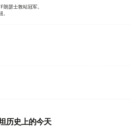
TF朗瑟士敦站冠军。
按钮。
斯坦历史上的今天