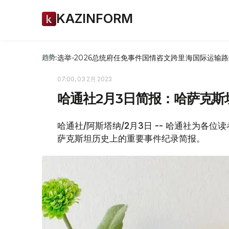
KAZINFORM
选举-2026
总统府
任免
事件
国情咨文
跨里海国际运输路
趋势:
07:00, 03 2月 2023
哈通社2月3日简报：哈萨克斯
哈通社/阿斯塔纳/2月3日 -- 哈通社为各
萨克斯坦历史上的重要事件纪录简报。