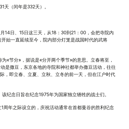
31天（闰年是332天）。
14日、15日这三天，从18：30到21：00，会把寺院内
年前开始一直延续至今，院内部分灯笼是战国时代的武将
称为«节分»，据说是«分开两个季节»的意思。立春将至，
活动是撒豆，东京各地的寺院和神社都举办撒豆活动，往往
际，即立春、立夏、立秋、立冬的前一天，但在江户时代
，该纪念日旨在纪念1975年为国家独立牺牲的战士们。
立1周年之际设立的，庆祝活动通常在首都曼谷的胜利纪念