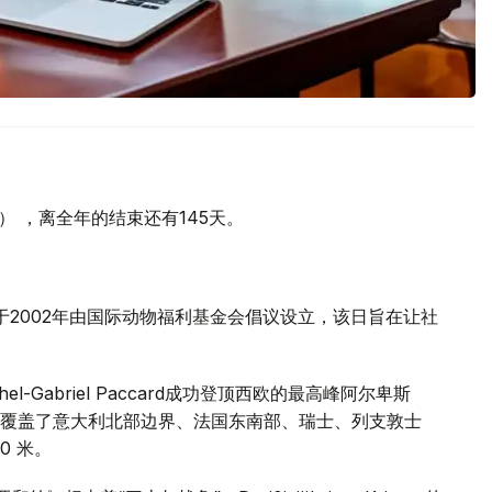
天） ，离全年的结束还有145天。
于2002年由国际动物福利基金会倡议设立，该日旨在让社
chel-Gabriel Paccard成功登顶西欧的最高峰阿尔卑斯
覆盖了意大利北部边界、法国东南部、瑞士、列支敦士
0 米。