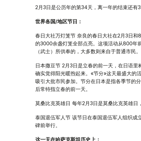
2月3日是公历年的第34天，离一年的结束还有3
世界各国/地区节日：
春日大社万灯笼节 奈良的春日大社在2月3日和8月
的3000余盏灯笼全部点亮。这项活动从800
（武士）所供奉的，大多数则来自于普通市民。
日本撒豆节 2月3日是立春的前一天，在日语里
确实觉得阳光暖煦起来。«节分»这天最盛大的
吸引大批市民参加。节分在日本是指各季节的分
后常特指立春的前一天。
莫桑比克英雄日 每年2月3日是莫桑比克英雄日
泰国退伍军人节 该节日在泰国退伍军人组织成
碑前举行。
这一天在哈萨克斯坦历史上：