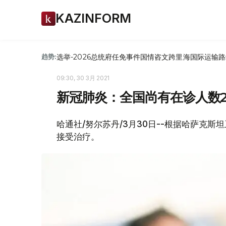
KAZINFORM
选举-2026
总统府
任免
事件
国情咨文
跨里海国际运输路
趋势:
09:30, 30 3月 2021
新冠肺炎：全国尚有在诊人数2
哈通社/努尔苏丹/3月30日--根据哈萨克斯
接受治疗。