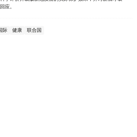
回应。
国际
健康
联合国
国家正遭遇由新型毒株引发的流感疫