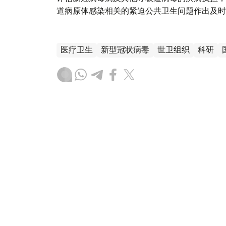
道病原体感染相关的紧迫公共卫生问题作出及时
医疗卫生
新型冠状病毒
世卫组织
科研
木合塔尔 哈力木拉
编译
19:54, 22 12月 2025
世卫组织：欧洲区域超过半数
情