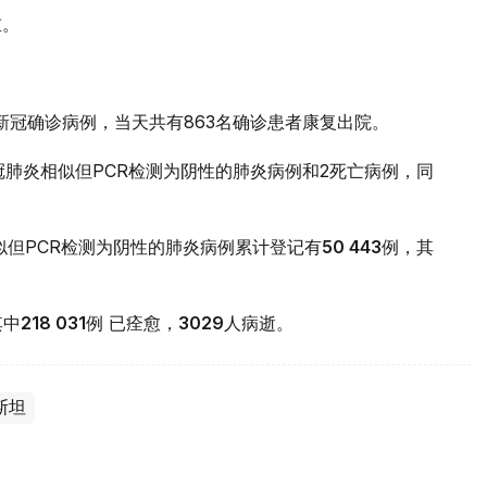
重。
例新冠确诊病例，当天共有863名确诊患者康复出院。
冠肺炎相似但PCR检测为阴性的肺炎病例和2死亡病例，同
相似但PCR检测为阴性的肺炎病例累计登记有
50 443
例，其
其中
218 031
例 已痊愈，
3029
人病逝。
斯坦