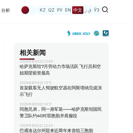
KZ
QZ
РУ
EN
中文
ق ز
ЎЗ
分析
相关新闻
2026年8月6日 21:49
哈萨克斯坦7月劳动力市场活跃 飞行员和空
姐期望薪资最高
2026年8月6日 13:11
首架载客无人驾驶航空器在阿斯塔纳完成演
示飞行
2026年8月6日 10:11
同胞兄弟，同一身军装——哈萨克斯坦国民
警卫队约40对双胞胎并肩服役
2026年8月5日 22:24
巴甫洛达尔州迎来近两年来首组三胞胎