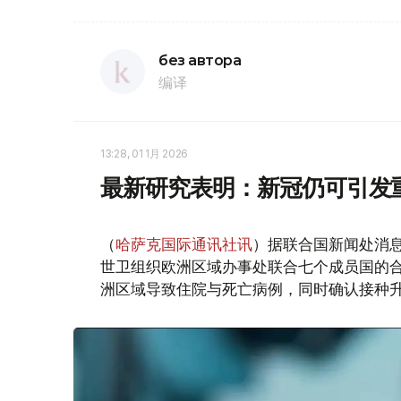
без автора
编译
13:28, 01 1月 2026
最新研究表明：新冠仍可引发
（
哈萨克国际通讯社讯
）据联合国新闻处消
世卫组织欧洲区域办事处联合七个成员国的合作
洲区域导致住院与死亡病例，同时确认接种