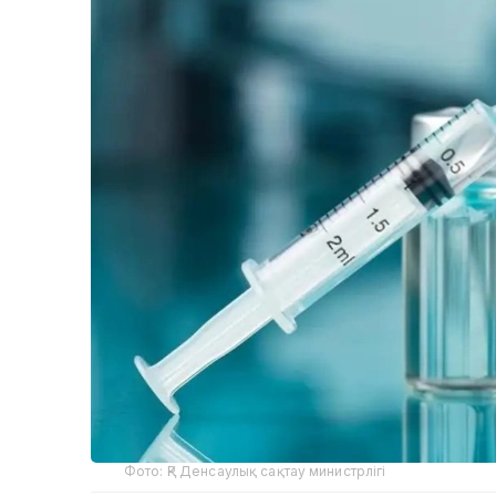
Фото: ҚР Денсаулық сақтау министрлігі