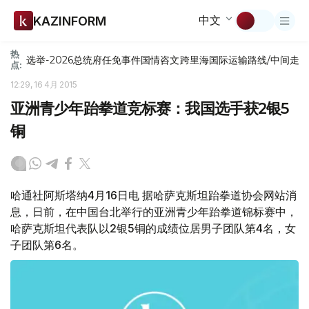
中文
KAZINFORM
热
选举-2026
总统府
任免
事件
国情咨文
跨里海国际运输路线/中间走
点:
12:29, 16 4月 2015
亚洲青少年跆拳道竞标赛：我国选手获2银5
铜
哈通社阿斯塔纳4月16日电 据哈萨克斯坦跆拳道协会网站消
息，日前，在中国台北举行的亚洲青少年跆拳道锦标赛中，
哈萨克斯坦代表队以2银5铜的成绩位居男子团队第4名，女
子团队第6名。