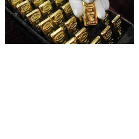
Фото: ӨзА
季度报告显示，哈萨克斯坦国家银行黄金储备增加了15吨。
波兰是2026年第二季度最大的黄金买家。该国在2026年第
二季度增加了51吨黄金储备。
中国购买了33吨黄金，乌兹别克斯坦购买了16吨，哈萨克
斯坦购买了15吨。约旦和捷克共和国的中央银行也分别增加
了6吨黄金储备。
全球各国央行在第二季度共购买了约289吨黄金，比2025年
同期增长了62%。去年同期，黄金购买量约为178吨。
世界黄金协会称，黄金需求的增长受到地缘政治不确定性、