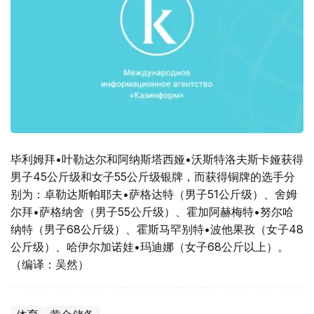
毕利姆拜•叶勒达尔和阿纳斯塔西娅•沃斯特洛夫斯卡娅获得
男子45公斤级和女子55公斤级银牌，而获得铜牌的选手分
别为：卓勒达斯帕耶夫•萨格达特（男子51公斤级）、舍姆
尔拜•萨格纳舍（男子55公斤级）、霍加阿赫梅特•努尔哈
纳特（男子68公斤级）、霍斯马罕别特•波他果孜（女子48
公斤级）、哈伊尔加诺娃•玛迪娜（女子68公斤以上）。
（编译：吴然）