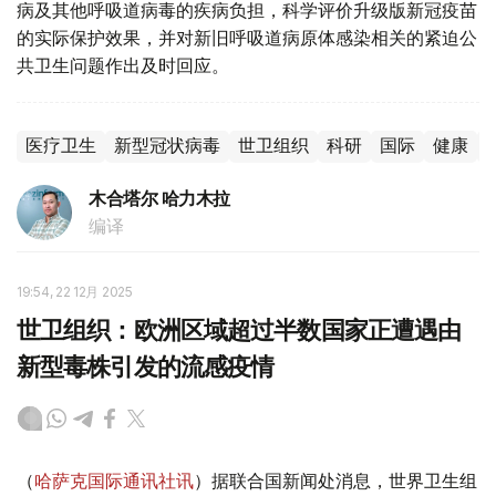
病及其他呼吸道病毒的疾病负担，科学评价升级版新冠疫苗
的实际保护效果，并对新旧呼吸道病原体感染相关的紧迫公
共卫生问题作出及时回应。
医疗卫生
新型冠状病毒
世卫组织
科研
国际
健康
木合塔尔 哈力木拉
编译
19:54, 22 12月 2025
世卫组织：欧洲区域超过半数国家正遭遇由
新型毒株引发的流感疫情
（
哈萨克国际通讯社讯
）据联合国新闻处消息，世界卫生组