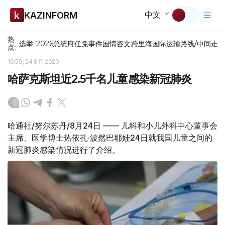
中文
KAZINFORM
热
选举-2026
总统府
任免
事件
国情咨文
跨里海国际运输路线/中间走
点:
16:59, 24 8月 2020
哈萨克斯坦近2.5千名儿童感染新冠肺炎
哈通社/努尔苏丹/8月24日 —— 儿科和小儿外科中心董事会
主席、医学博士热依扎·波然巴耶娃24日就我国儿童之间的
新冠肺炎感染情况进行了介绍。