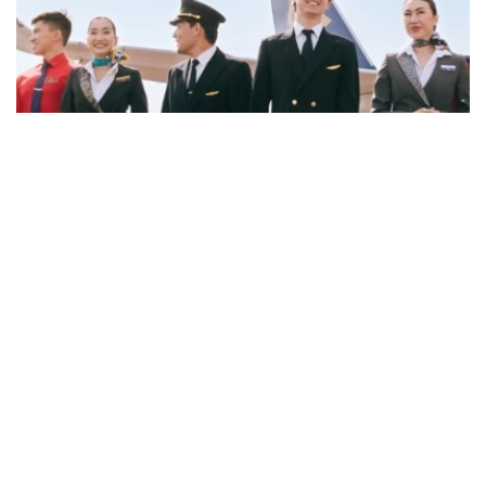
Фото: job.airastana.com
数据显示，飞行员的平均期望月薪约为239万坚戈，空乘人
员约为143万坚戈，发电站站长约为132万坚戈。
从招聘岗位来看，企业开出的最高薪资主要集中在软件架构
师、安全飞行监察工程师和市场营销与销售部门副主管等岗
位。其中，软件架构师平均月薪约112万坚戈，安全飞行监
察工程师约91万坚戈，市场营销与销售部门副主管约90万
坚戈。
与6月相比，7月平台招聘岗位数量下降3.8%，求职简历数
量则增长11.5%。劳动和社会保障部表示，这一变化符合夏