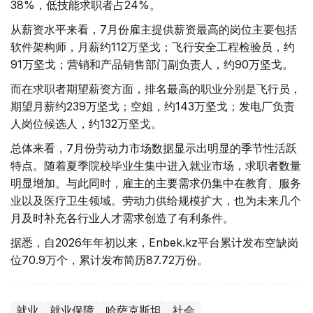
38%，低技能求职者占24%。
从薪资水平来看，7月份雇主提供薪资最高的岗位主要包括
软件架构师，月薪约112万坚戈；飞行安全工程检验员，约
91万坚戈；营销和产品销售部门副负责人，约90万坚戈。
而在求职者期望薪资方面，排名最高的职业分别是飞行员，
期望月薪约239万坚戈；空姐，约143万坚戈；发电厂负责
人岗位候选人，约132万坚戈。
总体来看，7月份劳动力市场数据显示出明显的季节性活跃
特点。随着夏季院校毕业生集中进入就业市场，求职者数量
明显增加。与此同时，雇主的主要需求仍集中在教育、服务
业以及医疗卫生领域。劳动力供给规模扩大，也为未来几个
月及时补充各行业人才需求创造了有利条件。
据悉，自2026年年初以来，Enbek.kz平台累计发布空缺岗
位70.9万个，累计发布简历87.72万份。
就业
就业保障
哈萨克斯坦
社会