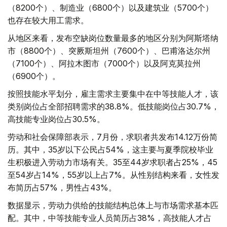
（8200个）、制造业（6800个）以及建筑业（5700个）
也存在较大用工需求。
从地区来看，发布空缺岗位数量最多的地区分别为阿斯塔纳
市（8800个）、突厥斯坦州（7600个）、巴甫洛达尔州
（7100个）、阿拉木图市（7000个）以及阿克莫拉州
（6900个）。
按照技能水平划分，雇主需求主要集中在中等技能人才，该
类别岗位占全部招聘需求的38.8%。低技能岗位占30.7%，
高技能专业岗位占30.5%。
劳动和社会保障部表示，7月份，求职者共发布14.12万份简
历。其中，35岁以下公民占54%，这主要与夏季院校毕业
生积极进入劳动力市场有关。35至44岁求职者占25%，45
至54岁占14%，55岁以上占7%。从性别结构来看，女性发
布简历占57%，男性占43%。
数据显示，劳动力供给的技能结构总体上与市场需求基本匹
配。其中，中等技能专业人员简历占38%，高技能人才占